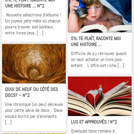
UNE HISTOIRE … N°2
Nouvelle sélections d’albums !
Un joyeux pêle-mêle où chacun
pourra trouver son bonheur,
Krons
entre livres-jeux, […]
S’IL TE PLAÎT, RACONTE MOI
UNE HISTOIRE …
Difficile de s’y retrouver quand
on veut acheter un livre pour
enfant… L’offre est riche […]
Krons
QUOI DE NEUF DU CÔTÉ DES
DOCS? – N°2
Une chronique (un peu) sérieuse
pour cette série de docs… Deux
Krons
essais écrits par d’éminents
LUS ET APPROUVÉS ! N°2
[…]
Quelques bons romans à