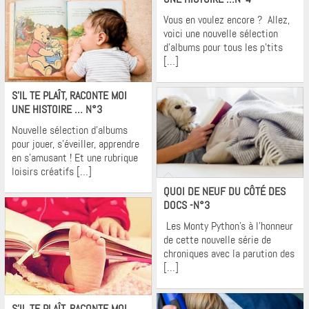
Vous en voulez encore ? Allez,
voici une nouvelle sélection
d’albums pour tous les p’tits
[…]
Krons
S’IL TE PLAÎT, RACONTE MOI
UNE HISTOIRE … N°3
Nouvelle sélection d’albums
pour jouer, s’éveiller, apprendre
en s’amusant ! Et une rubrique
loisirs créatifs […]
Krons
QUOI DE NEUF DU CÔTÉ DES
DOCS -N°3
Les Monty Python’s à l’honneur
de cette nouvelle série de
chroniques avec la parution des
[…]
Krons
S’IL TE PLAÎT, RACONTE MOI