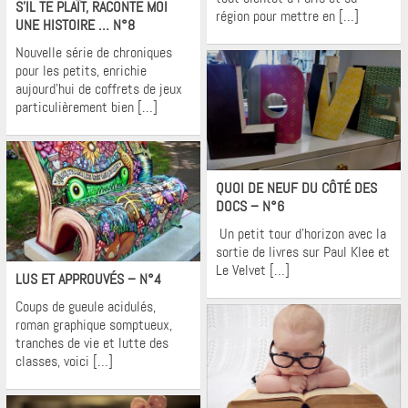
S’IL TE PLAÎT, RACONTE MOI
région pour mettre en […]
UNE HISTOIRE … N°8
Nouvelle série de chroniques
pour les petits, enrichie
aujourd’hui de coffrets de jeux
particulièrement bien […]
Krons
QUOI DE NEUF DU CÔTÉ DES
DOCS – N°6
Un petit tour d’horizon avec la
sortie de livres sur Paul Klee et
Krons
Le Velvet […]
LUS ET APPROUVÉS – N°4
Coups de gueule acidulés,
roman graphique somptueux,
tranches de vie et lutte des
classes, voici […]