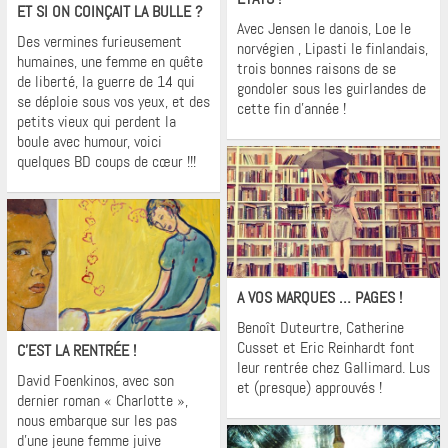
ET SI ON COINÇAIT LA BULLE ?
Avec Jensen le danois, Loe le
Des vermines furieusement
norvégien , Lipasti le finlandais,
humaines, une femme en quête
trois bonnes raisons de se
de liberté, la guerre de 14 qui
gondoler sous les guirlandes de
se déploie sous vos yeux, et des
cette fin d’année !
petits vieux qui perdent la
boule avec humour, voici
quelques BD coups de cœur !!!
Krons
A VOS MARQUES … PAGES !
Krons
Benoît Duteurtre, Catherine
Cusset et Eric Reinhardt font
C’EST LA RENTRÉE !
leur rentrée chez Gallimard. Lus
David Foenkinos, avec son
et (presque) approuvés !
dernier roman « Charlotte »,
nous embarque sur les pas
d’une jeune femme juive