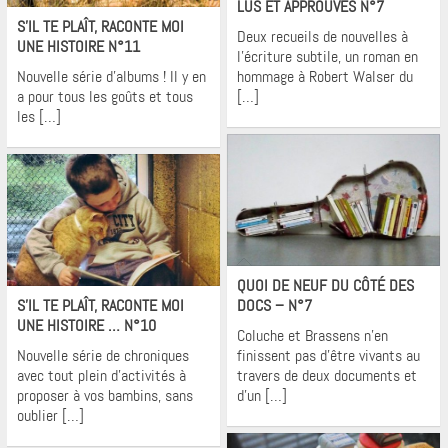
LUS ET APPROUVÉS N°7
S’IL TE PLAÎT, RACONTE MOI
Deux recueils de nouvelles à
UNE HISTOIRE N°11
l’écriture subtile, un roman en
Nouvelle série d’albums ! Il y en
hommage à Robert Walser du
a pour tous les goûts et tous
[…]
les […]
Krons
Krons
QUOI DE NEUF DU CÔTÉ DES
S’IL TE PLAÎT, RACONTE MOI
DOCS – N°7
UNE HISTOIRE … N°10
Coluche et Brassens n’en
Nouvelle série de chroniques
finissent pas d’être vivants au
avec tout plein d’activités à
travers de deux documents et
proposer à vos bambins, sans
d’un […]
oublier […]