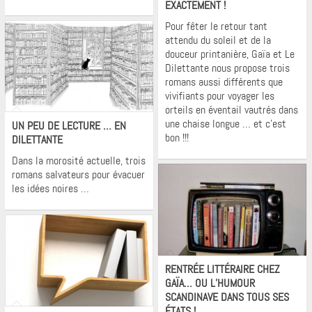
EXACTEMENT !
Pour fêter le retour tant
attendu du soleil et de la
douceur printanière, Gaïa et Le
Dilettante nous propose trois
romans aussi différents que
vivifiants pour voyager les
Krons
orteils en éventail vautrés dans
une chaise longue … et c’est
UN PEU DE LECTURE … EN
bon !!!
DILETTANTE
Dans la morosité actuelle, trois
romans salvateurs pour évacuer
les idées noires …
Krons
RENTRÉE LITTÉRAIRE CHEZ
GAÏA… OU L’HUMOUR
SCANDINAVE DANS TOUS SES
Krons
ÉTATS !