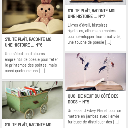
Krons
S’IL TE PLAÎT, RACONTE MOI
UNE HISTOIRE … N°7
Livres d’éveil, histoires
rigolotes, albums ou cahiers
Krons
pour développer leur créativité,
S’IL TE PLAÎT, RACONTE MOI
une touche de poésie […]
UNE HISTOIRE … N°6
Une sélection d’albums
empreints de poésie pour fêter
le printemps des poètes, mais
aussi quelques-uns […]
Krons
QUOI DE NEUF DU CÔTÉ DES
DOCS – N°5
Un essai d’Edwy Plenel pour se
mettre en jambes avec l’envie
Krons
furieuse de distribuer des […]
S’IL TE PLAÎT, RACONTE MOI