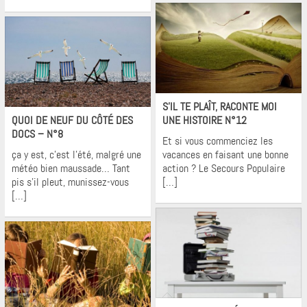
Krons
Krons
S’IL TE PLAÎT, RACONTE MOI
QUOI DE NEUF DU CÔTÉ DES
UNE HISTOIRE N°12
DOCS – N°8
Et si vous commenciez les
ça y est, c’est l’été, malgré une
vacances en faisant une bonne
météo bien maussade… Tant
action ? Le Secours Populaire
pis s’il pleut, munissez-vous
[…]
[…]
Krons
Krons