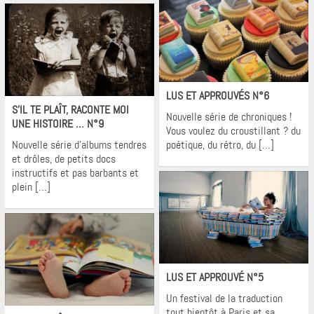
Krons
Krons
LUS ET APPROUVÉS N°6
S’IL TE PLAÎT, RACONTE MOI
Nouvelle série de chroniques !
UNE HISTOIRE … N°9
Vous voulez du croustillant ? du
Nouvelle série d’albums tendres
poétique, du rétro, du […]
et drôles, de petits docs
instructifs et pas barbants et
plein […]
Krons
LUS ET APPROUVÉ N°5
Un festival de la traduction
Krons
tout bientôt à Paris et sa