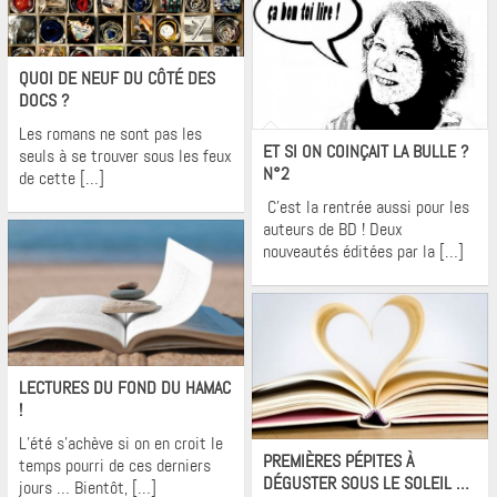
Krons
QUOI DE NEUF DU CÔTÉ DES
DOCS ?
Krons
Les romans ne sont pas les
ET SI ON COINÇAIT LA BULLE ?
seuls à se trouver sous les feux
N°2
de cette […]
C’est la rentrée aussi pour les
auteurs de BD ! Deux
nouveautés éditées par la […]
Krons
LECTURES DU FOND DU HAMAC
!
Krons
L’été s’achève si on en croit le
PREMIÈRES PÉPITES À
temps pourri de ces derniers
DÉGUSTER SOUS LE SOLEIL …
jours … Bientôt, […]