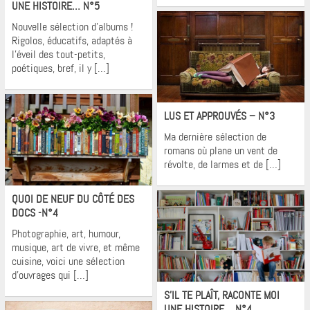
UNE HISTOIRE… N°5
Nouvelle sélection d’albums !
Rigolos, éducatifs, adaptés à
l’éveil des tout-petits,
poétiques, bref, il y […]
Krons
LUS ET APPROUVÉS – N°3
Ma dernière sélection de
romans où plane un vent de
révolte, de larmes et de […]
Krons
QUOI DE NEUF DU CÔTÉ DES
DOCS -N°4
Photographie, art, humour,
musique, art de vivre, et même
cuisine, voici une sélection
d’ouvrages qui […]
Krons
S’IL TE PLAÎT, RACONTE MOI
UNE HISTOIRE …N°4