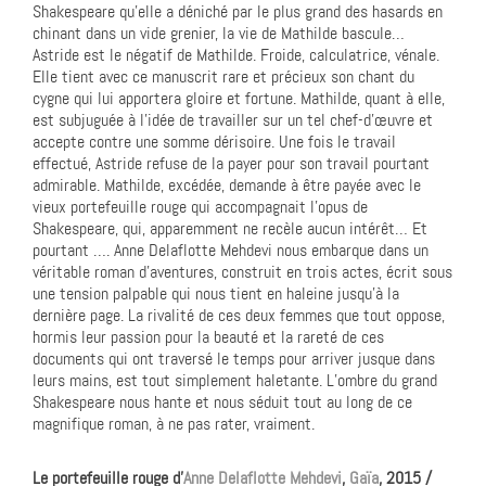
Shakespeare qu’elle a déniché par le plus grand des hasards en
chinant dans un vide grenier, la vie de Mathilde bascule…
Astride est le négatif de Mathilde. Froide, calculatrice, vénale.
Elle tient avec ce manuscrit rare et précieux son chant du
cygne qui lui apportera gloire et fortune. Mathilde, quant à elle,
est subjuguée à l’idée de travailler sur un tel chef-d’œuvre et
accepte contre une somme dérisoire. Une fois le travail
effectué, Astride refuse de la payer pour son travail pourtant
admirable. Mathilde, excédée, demande à être payée avec le
vieux portefeuille rouge qui accompagnait l’opus de
Shakespeare, qui, apparemment ne recèle aucun intérêt… Et
pourtant …. Anne Delaflotte Mehdevi nous embarque dans un
véritable roman d’aventures, construit en trois actes, écrit sous
une tension palpable qui nous tient en haleine jusqu’à la
dernière page. La rivalité de ces deux femmes que tout oppose,
hormis leur passion pour la beauté et la rareté de ces
documents qui ont traversé le temps pour arriver jusque dans
leurs mains, est tout simplement haletante. L’ombre du grand
Shakespeare nous hante et nous séduit tout au long de ce
magnifique roman, à ne pas rater, vraiment.
Le portefeuille rouge d’
Anne Delaflotte Mehdevi
,
Gaïa
, 2015 /