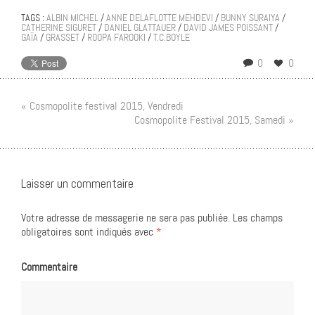
TAGS :
ALBIN MICHEL
/
ANNE DELAFLOTTE MEHDEVI
/
BUNNY SURAIYA
/
CATHERINE SIGURET
/
DANIEL GLATTAUER
/
DAVID JAMES POISSANT
/
GAÏA
/
GRASSET
/
ROOPA FAROOKI
/
T.C.BOYLE
0
0
« Cosmopolite festival 2015, Vendredi
Cosmopolite Festival 2015, Samedi »
Laisser un commentaire
Votre adresse de messagerie ne sera pas publiée.
Les champs
obligatoires sont indiqués avec
*
Commentaire