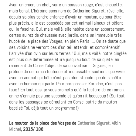
Avoir un chien, un chat, voire un poisson rouge, c’est chouette,
mais banal. L’héroïne sans nom de Catherine Siguret, rêve, elle,
depuis sa plus tendre enfance d’avoir un mouton, ou pour être
plus précis, elle est possédée par cet animal laineux et bêlant
qui la fascine. Oui, mais voilà, elle habite dans un appartement,
certes au rez de chaussée avec jardin, dans un immeuble très
huppé de la place des Vosges, en plein Paris …. On se doute que
ses voisins ne verront pas d’un œil attendri et compréhensif
l’arrivée d’un ovin sur leurs terres ! Oui, mais voilà, notre cinglée
est plus que déterminée et ira jusqu’au bout de sa quête, en
ramenant de Corse l’objet de sa convoitise…. Siguret, en
prélude de ce roman loufoque et inclassable, soutient que vivre
avec un animal qui bêle n’est pas plus stupide que de s’abêtir
avec un humain qui parle. Pour paraphraser Karadoc, c’est pas
faux ! En tout cas, je vous promets qu’à la lecture de ce roman,
on ne s’ennuie pas une seconde et qu’on rit beaucoup ! (Surtout
dans les passages se déroulant en Corse, patrie du mouton
baptisé Toi, déjà tout un programme !)
Le mouton de la place des Vosges de
Catherine Siguret,
Albin
Michel
, 2015/ 18€