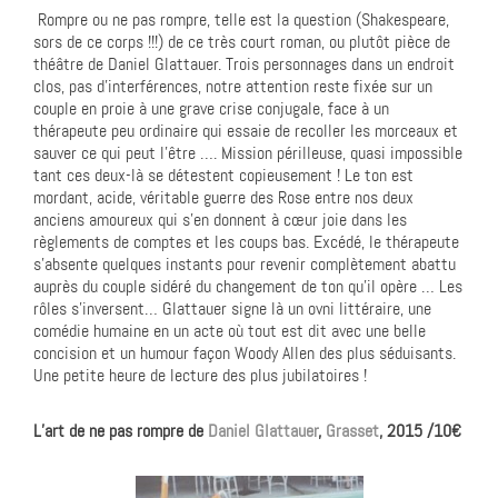
Rompre ou ne pas rompre, telle est la question (Shakespeare,
sors de ce corps !!!) de ce très court roman, ou plutôt pièce de
théâtre de Daniel Glattauer. Trois personnages dans un endroit
clos, pas d’interférences, notre attention reste fixée sur un
couple en proie à une grave crise conjugale, face à un
thérapeute peu ordinaire qui essaie de recoller les morceaux et
sauver ce qui peut l’être …. Mission périlleuse, quasi impossible
tant ces deux-là se détestent copieusement ! Le ton est
mordant, acide, véritable guerre des Rose entre nos deux
anciens amoureux qui s’en donnent à cœur joie dans les
règlements de comptes et les coups bas. Excédé, le thérapeute
s’absente quelques instants pour revenir complètement abattu
auprès du couple sidéré du changement de ton qu’il opère … Les
rôles s’inversent… Glattauer signe là un ovni littéraire, une
comédie humaine en un acte où tout est dit avec une belle
concision et un humour façon Woody Allen des plus séduisants.
Une petite heure de lecture des plus jubilatoires !
L’art de ne pas rompre de
Daniel Glattauer
,
Grasset
, 2015 /10€