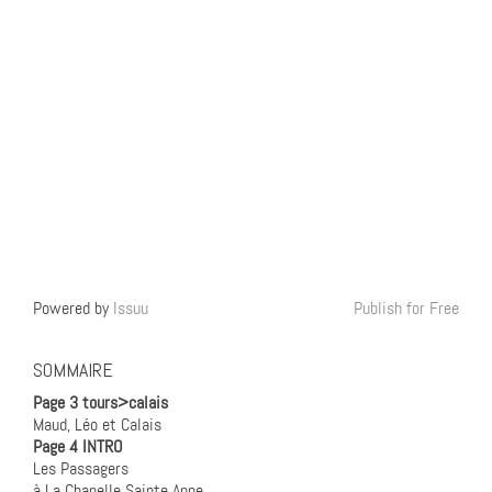
Powered by
Issuu
Publish for Free
SOMMAIRE
Page 3 tours>calais
Maud, Léo et Calais
Page 4 INTRO
Les Passagers
à La Chapelle Sainte Anne