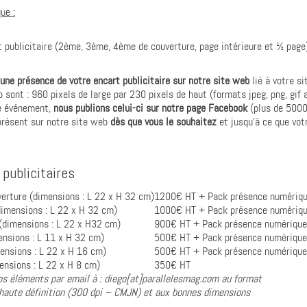
ue :
 publicitaire (2ème, 3ème, 4ème de couverture, page intérieure et ½ page)
’une présence de votre encart publicitaire sur notre site web
lié à votre si
 sont : 960 pixels de large par 230 pixels de haut (formats jpeg, png, gif 
e événement,
nous publions celui-ci sur notre page Facebook
(plus de 5000
présent sur notre site web
dès que vous le souhaitez
et jusqu’à ce que vo
 publicitaires
erture (dimensions : L 22 x H 32 cm)
1200€ HT + Pack présence numériqu
dimensions : L 22 x H 32 cm)
1000€ HT + Pack présence numériqu
 (dimensions : L 22 x H32 cm)
900€ HT + Pack présence numérique 
ensions : L 11 x H 32 cm)
500€ HT + Pack présence numérique 
ensions : L 22 x H 16 cm)
500€ HT + Pack présence numérique 
ensions : L 22 x H 8 cm)
350€ HT
os éléments par email à : diego[at]parallelesmag.com au format
en haute définition (300 dpi – CMJN) et aux bonnes dimensions