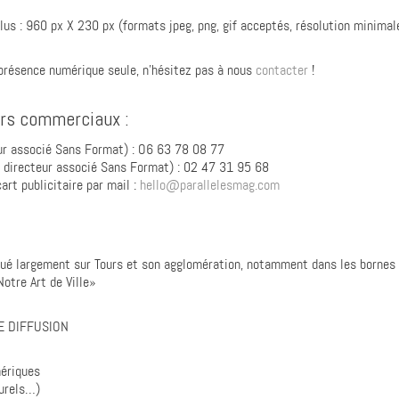
us : 960 px X 230 px (formats jpeg, png, gif acceptés, résolution minimal
présence numérique seule, n’hésitez pas à nous
contacter
!
urs commerciaux :
eur associé Sans Format) : O6 63 78 08 77
, directeur associé Sans Format) : 02 47 31 95 68
art publicitaire par mail :
hello@parallelesmag.com
bué largement sur Tours et son agglomération, notamment dans les bornes c
otre Art de Ville»
E DIFFUSION
mériques
turels…)