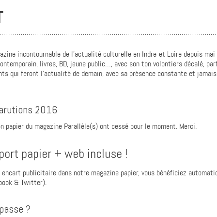
T
zine incontournable de l’actualité culturelle en Indre-et Loire depuis mai
contemporain, livres, BD, jeune public…, avec son ton volontiers décalé, pa
ts qui feront l’actualité de demain, avec sa présence constante et jamais r
parutions 2016
on papier du magazine Parallèle(s) ont cessé pour le moment. Merci.
ort papier + web incluse !
encart publicitaire dans notre magazine papier, vous bénéficiez automati
book & Twitter).
passe ?