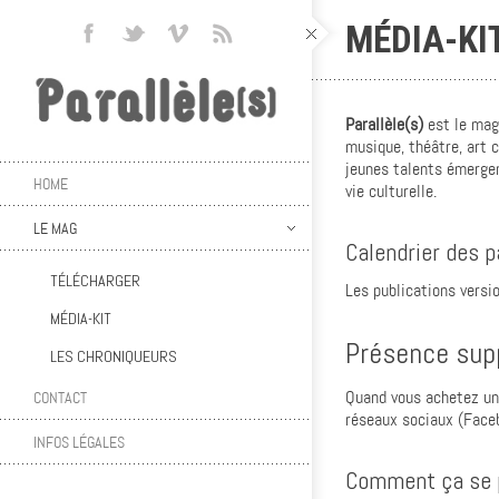
MÉDIA-KI
Parallèle(s)
est le maga
musique, théâtre, art 
jeunes talents émergen
HOME
vie culturelle.
LE MAG
Calendrier des 
TÉLÉCHARGER
Les publications versi
MÉDIA-KIT
Présence supp
LES CHRONIQUEURS
Quand vous achetez un 
CONTACT
réseaux sociaux (Face
INFOS LÉGALES
Comment ça se 