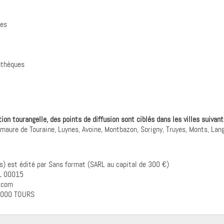
res
athèques
ion tourangelle, des points de diffusion sont ciblés dans les villes suivant
 maure de Touraine, Luynes, Avoine, Montbazon, Sorigny, Truyes, Monts, Lan
s) est édité par Sans format (SARL au capital de 300 €)
81 00015
g.com
37000 TOURS