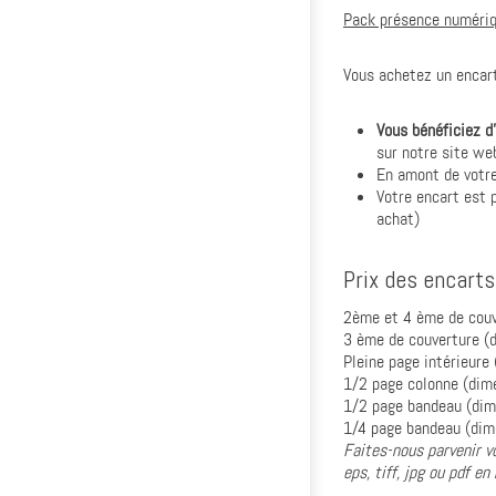
Pack présence numériq
Vous achetez un encart
Vous bénéficiez d
sur notre site web
En amont de votr
Votre encart est 
achat)
Prix des encarts
2
ème
et 4
ème
de couv
3
ème
de couverture (
Pleine page intérieure
1/2 page colonne (dim
1/2 page bandeau (dim
1/4 page bandeau (dim
Faites-nous parvenir v
eps, tiff, jpg ou pdf 