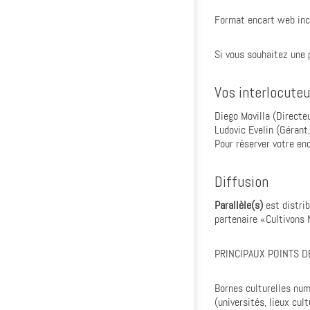
Format encart web incl
Si vous souhaitez une 
Vos interlocute
Diego Movilla (Direct
Ludovic Evelin (Gérant
Pour réserver votre enc
Diffusion
Parallèle(s)
est distri
partenaire «Cultivons N
PRINCIPAUX POINTS D
Bornes culturelles nu
(universités, lieux cul