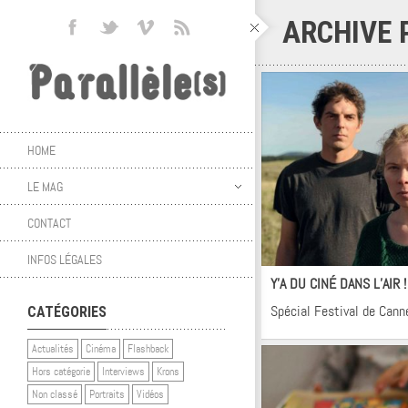
ARCHIVE
HOME
LE MAG
CONTACT
Ci
INFOS LÉGALES
Y’A DU CINÉ DANS L’AIR 
Spécial Festival de Cann
CATÉGORIES
Actualités
Cinéma
Flashback
Hors catégorie
Interviews
Krons
Non classé
Portraits
Vidéos