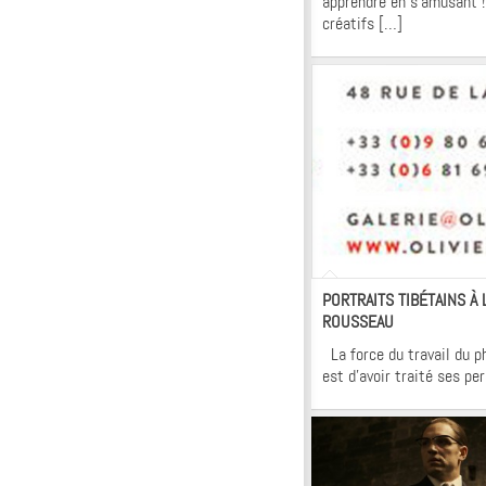
apprendre en s’amusant ! 
créatifs […]
Ac
PORTRAITS TIBÉTAINS À 
ROUSSEAU
La force du travail du p
est d’avoir traité ses p