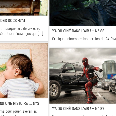
ons
 DES DOCS -N°4
Cinéma
, musique, art de vivre, et
Y’A DU CINÉ DANS L’AIR ! – N° 88
sélection d’ouvrages qui […]
Critiques cinéma – les sorties du 24 fév
ons
Cinéma
 MOI UNE HISTOIRE … N°3
Y’A DU CINÉ DANS L’AIR ! – N° 87
s pour jouer, s’éveiller,