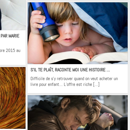
 PAR MARIE
mbre 2015 au
Krons
S’IL TE PLAÎT, RACONTE MOI UNE HISTOIRE …
Difficile de s’y retrouver quand on veut acheter un
livre pour enfant… L’offre est riche […]