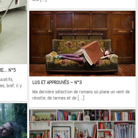
IRE… N°5
Krons
ucatifs,
LUS ET APPROUVÉS – N°3
s, bref, il y
Ma dernière sélection de romans où plane un vent de
révolte, de larmes et de […]