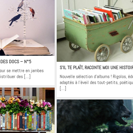
ons
Krons
 DES DOCS – N°5
S’IL TE PLAÎT, RACONTE MOI UNE HISTO
pour se mettre en jambes
distribuer des […]
Nouvelle sélection d’albums ! Rigolos, éd
adaptés à l’éveil des tout-petits, poétique
[…]