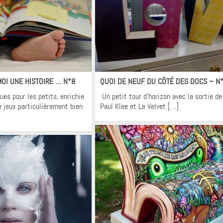
ons
Krons
 MOI UNE HISTOIRE … N°8
QUOI DE NEUF DU CÔTÉ DES DOCS – N
ues pour les petits, enrichie
Un petit tour d’horizon avec la sortie de 
e jeux particulièrement bien
Paul Klee et Le Velvet […]