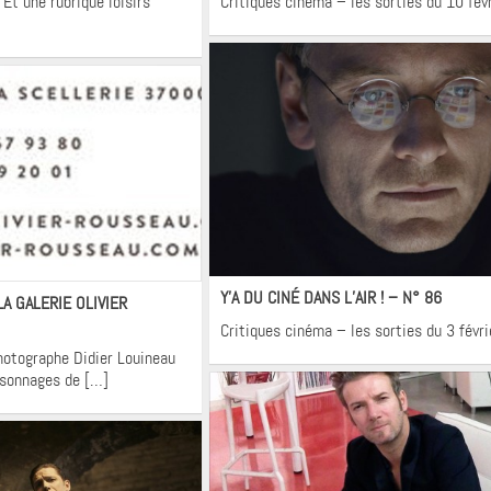
Et une rubrique loisirs
Critiques cinéma – les sorties du 10 fév
Cinéma
tualités
Y’A DU CINÉ DANS L’AIR ! – N° 86
LA GALERIE OLIVIER
Critiques cinéma – les sorties du 3 févr
hotographe Didier Louineau
ersonnages de […]