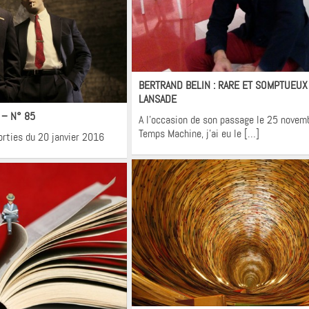
Interviews
BERTRAND BELIN : RARE ET SOMPTUEUX
néma
LANSADE
! – N° 85
A l’occasion de son passage le 25 nove
Temps Machine, j’ai eu le […]
orties du 20 janvier 2016
Krons
ons