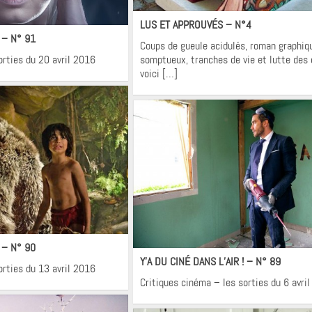
Krons
néma
LUS ET APPROUVÉS – N°4
! – N° 91
Coups de gueule acidulés, roman graphiq
orties du 20 avril 2016
somptueux, tranches de vie et lutte des 
voici […]
néma
Cinéma
! – N° 90
Y’A DU CINÉ DANS L’AIR ! – N° 89
orties du 13 avril 2016
Critiques cinéma – les sorties du 6 avri