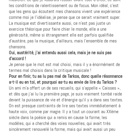
les conditions de ralentissement ou de focus. Mon idéal, c’est
que les gens qui écoutent mes chansons vivent une expérience
comme moi je l’idéalise, je pense que ce serait vraiment super.
La musique est divertissante aussi, ce n’est pas juste un
exercice théorique pour faire chier le monde, elle a une
générosité, même si étrangement elle est parfois qualifiée
d’austère, pas la musique, d’ailleurs, mais l’ensemble de mes
chansons.
Oui, austérité, j’ai entendu aussi cela, mais je ne suis pas
d’accord !
Je pense que le mot est mal choisi, mais il y a énormément de
termes mal choisis dans la critique musicale !
Pour en finir, tu as lu pas mal de Tarkos, donc quelle résonnance
a-t-il eu en toi, et pourquoi as-tu eu envie de lire du Tarkos ?
Un ami m’a offert un de ses recueils, qui s’appelle « Caisses »,
et dès que j’ai lu la première page, je suis vraiment tombé raide
devant la puissance de vie et d’énergie qu’il y a dans ses textes.
On est presque contraints de lire ses textes immédiatement à
haute voix, comme par magie. Il y a tout un courant au XXème
siècle dans la poésie qui a remis en cause la forme, les
modèles, qui a cherché des voies nouvelles, qui avait très
sincèrement renouvelé la forme, mais qui avait aussi un peu