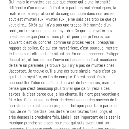
Oui, mais le mystère est quelque chose qui a une intensité
différente d’un individu à l’autre. A part les mathématiques, la
réalité de la respiration et du sang qui coule dans nos veines,
tout est mystérieux. Mystérieux, je ne sais pas trop ce que ça
veut dire… Sitôt qu’il n’y a pas une traçabilité normée d’un
récit, on trouve que c’est du mystère. Ce qui est mystérieux
n’est pas ce que j’écris, mais plutôt pourquoi je l’écris, car
souvent c’est du concret, comme un procès-verbal, presqu’un
rapport de police. Ce qui est mystérieux, c’est pourquoi mettre
le focus sur telle ou telle situation. En ce qui concerne Philippe
Jaccottet, et loin de moi l’envie ou l’audace ou l’outrecuidance
de faire un parallèle, je trouve qu’il n’y a pas de mystère chez
Jaccottet. Je trouve qu’il a une écriture simple, mais c’est ça
qui fait le mystère, en fin de compte. On est habitués à
boursouffler l’idée de poésie, d’aura et de bizarreries, mais je
pense que c’est beaucoup plus trivial que ça. Si j’écris ces
textes-là, c’est parce que je les chante, ils n’ont pas vocation à
être lus. C’est aussi un désir de décroissance des moyens de la
narration, ce n’est pas un projet esthétique pour faire parler de
moi. Je ne m’interdirai pas de faire des textes très longs et
très denses la prochaine fois. Mais il est important de laisser la
musique prendre sa place, pour moi qui suis avant tout un
musicien. Ce que je voudrais réussir avant tout à créer, ce sont