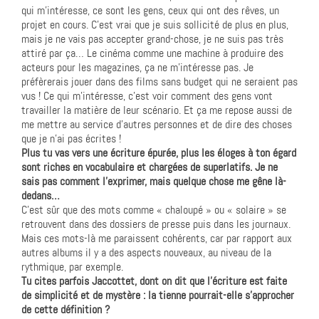
qui m’intéresse, ce sont les gens, ceux qui ont des rêves, un
projet en cours. C’est vrai que je suis sollicité de plus en plus,
mais je ne vais pas accepter grand-chose, je ne suis pas très
attiré par ça… Le cinéma comme une machine à produire des
acteurs pour les magazines, ça ne m’intéresse pas. Je
préfèrerais jouer dans des films sans budget qui ne seraient pas
vus ! Ce qui m’intéresse, c’est voir comment des gens vont
travailler la matière de leur scénario. Et ça me repose aussi de
me mettre au service d’autres personnes et de dire des choses
que je n’ai pas écrites !
Plus tu vas vers une écriture épurée, plus les éloges à ton égard
sont riches en vocabulaire et chargées de superlatifs. Je ne
sais pas comment l’exprimer, mais quelque chose me gêne là-
dedans…
C’est sûr que des mots comme « chaloupé » ou « solaire » se
retrouvent dans des dossiers de presse puis dans les journaux.
Mais ces mots-là me paraissent cohérents, car par rapport aux
autres albums il y a des aspects nouveaux, au niveau de la
rythmique, par exemple.
Tu cites parfois Jaccottet, dont on dit que l’écriture est faite
de simplicité et de mystère : la tienne pourrait-elle s’approcher
de cette définition ?