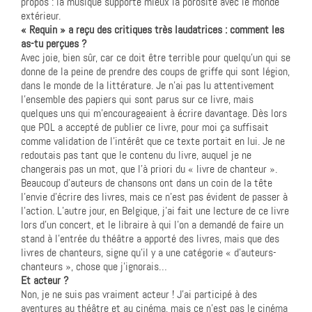
propos : la musique supporte mieux la porosité avec le monde
extérieur.
« Requin » a reçu des critiques très laudatrices : comment les
as-tu perçues ?
Avec joie, bien sûr, car ce doit être terrible pour quelqu’un qui se
donne de la peine de prendre des coups de griffe qui sont légion,
dans le monde de la littérature. Je n’ai pas lu attentivement
l’ensemble des papiers qui sont parus sur ce livre, mais
quelques uns qui m’encourageaient à écrire davantage. Dès lors
que POL a accepté de publier ce livre, pour moi ça suffisait
comme validation de l’intérêt que ce texte portait en lui. Je ne
redoutais pas tant que le contenu du livre, auquel je ne
changerais pas un mot, que l’à priori du « livre de chanteur ».
Beaucoup d’auteurs de chansons ont dans un coin de la tête
l’envie d’écrire des livres, mais ce n’est pas évident de passer à
l’action. L’autre jour, en Belgique, j’ai fait une lecture de ce livre
lors d’un concert, et le libraire à qui l’on a demandé de faire un
stand à l’entrée du théâtre a apporté des livres, mais que des
livres de chanteurs, signe qu’il y a une catégorie « d’auteurs-
chanteurs », chose que j’ignorais…
Et acteur ?
Non, je ne suis pas vraiment acteur ! J’ai participé à des
aventures au théâtre et au cinéma, mais ce n’est pas le cinéma