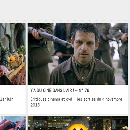
Cinéma
Y’A DU CINÉ DANS L’AIR ! – N° 76
1er juin
Critiques cinéma et dvd – les sorties du 4 novembre
2015