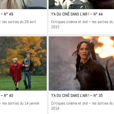
néma
Cinéma
! – N° 49
Y’A DU CINÉ DANS L’AIR ! – N° 44
 les sorties du 29 avril
Critiques cinéma et dvd – les sorties du 
2015
néma
Cinéma
! – N° 40
Y’A DU CINÉ DANS L’AIR ! – N° 35
 les sorties du 14 janvier
Critiques cinéma et dvd – les sorties d
2014