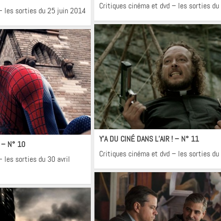
Critiques cinéma et dvd – les sorties du
– les sorties du 25 juin 2014
Cinéma
néma
Y’A DU CINÉ DANS L’AIR ! – N° 11
! – N° 10
Critiques cinéma et dvd – les sorties d
 les sorties du 30 avril