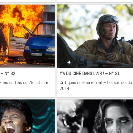
néma
Cinéma
! – N° 32
Y’A DU CINÉ DANS L’AIR ! – N° 31
– les sorties du 29 octobre
Critiques cinéma et dvd – les sorties du
2014