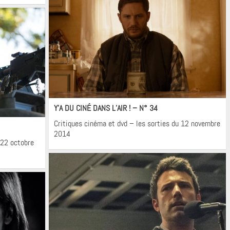
Cinéma
Y’A DU CINÉ DANS L’AIR ! – N° 34
Critiques cinéma et dvd – les sorties du 12 novembre
2014
 22 octobre