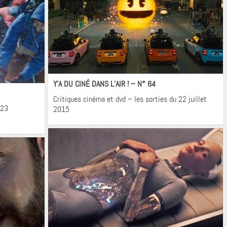
Cinéma
Y’A DU CINÉ DANS L’AIR ! – N° 64
Critiques cinéma et dvd – les sorties du 22 juillet
 23
2015