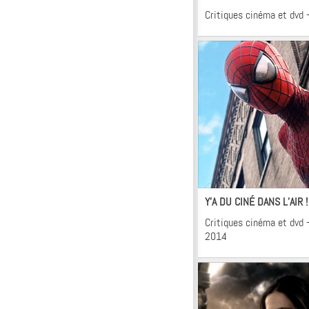
Critiques cinéma et dvd 
Ci
Y’A DU CINÉ DANS L’AIR 
Critiques cinéma et dvd –
2014