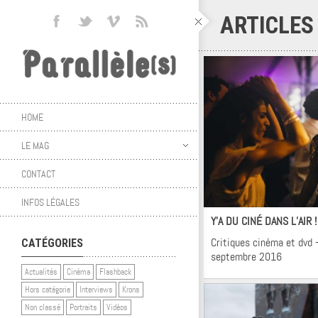
ARTICLES
HOME
LE MAG
CONTACT
Ci
INFOS LÉGALES
Y’A DU CINÉ DANS L’AIR 
Critiques cinéma et dvd 
CATÉGORIES
septembre 2016
Actualités
Cinéma
Flashback
Hors catégorie
Interviews
Krons
Non classé
Portraits
Vidéos