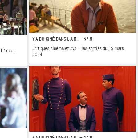
Cinéma
Y’A DU CINÉ DANS L’AIR ! – N° 9
Critiques cinéma et dvd – les sorties du 19 mars
u 12 mars
2014
Cinéma
Y’A DU CINÉ DANS L’AIR ! – N° 6