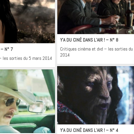
Cinéma
Y’A DU CINÉ DANS L’AIR ! – N° 8
néma
Critiques cinéma et dvd – les sorties d
 – N° 7
2014
– les sorties du 5 mars 2014
Cinéma
Y’A DU CINÉ DANS L’AIR ! – N° 4
néma