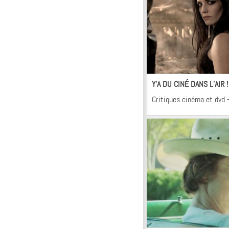
Ci
Y’A DU CINÉ DANS L’AIR !
Critiques cinéma et dvd 
Ci