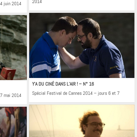
2014
 4 juin 2014
Cinéma
Y’A DU CINÉ DANS L’AIR ! – N° 16
Spécial Festival de Cannes 2014 – jours 6 et 7
u 7 mai 2014