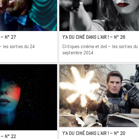
néma
Cinéma
! – N° 27
Y’A DU CINÉ DANS L’AIR ! – N° 26
– les sorties du 24
Critiques cinéma et dvd – les sorties du
septembre 2014
Cinéma
néma
Y’A DU CINÉ DANS L’AIR ! – N° 20
! – N° 22