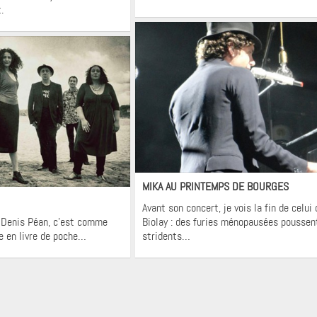
.
Flashback
terviews
rtraits
MIKA AU PRINTEMPS DE BOURGES
Avant son concert, je vois la fin de celui
c Denis Péan, c’est comme
Biolay : des furies ménopausées poussen
ce en livre de poche…
stridents…