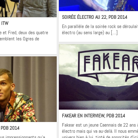
Actualités
terviews
SOIRÉE ÉLECTRO AU 22, PDB 2014
 ITW
En parallèle de la soirée rock se déroulai
 et Fred, deux des quatre
électro (au sens large) au […]
semblent les Ogres de
Interviews
FAKEAR EN INTERVIEW, PDB 2014
terviews
Fakear est un jeune Caennais de 22 ans à
 PDB 2014
électro mais qui va au-delà. Il nous emm
plus impressionnants qu’a
univers bien à lui, tinté de sonorités d’ic