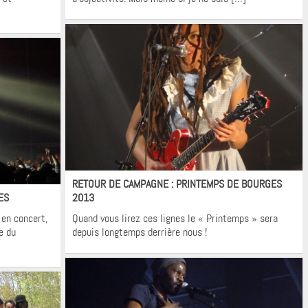
Flashback
RETOUR DE CAMPAGNE : PRINTEMPS DE BOURGES
ES
2013
 en concert,
Quand vous lirez ces lignes le « Printemps » sera
e du
depuis longtemps derrière nous !