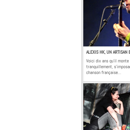
Fl
In
Vi
ALEXIS HK, UN ARTISAN
Voici dix ans qu’il monte
tranquillement, s’imposa
chanson française…