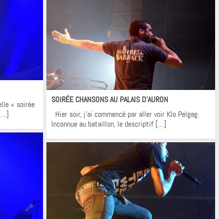
Flashback
SOIRÉE CHANSONS AU PALAIS D’AURON
elle « soirée
[…]
Hier soir, j’ai commencé par aller voir Klo Pelgag.
Inconnue au bataillon, le descriptif […]