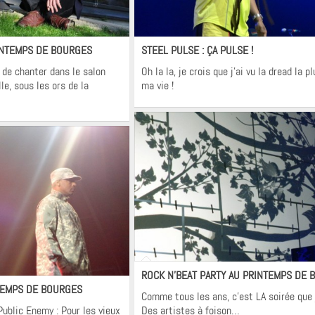
terviews
Flashback
INTEMPS DE BOURGES
STEEL PULSE : ÇA PULSE !
t de chanter dans le salon
Oh la la, je crois que j’ai vu la dread la p
lle, sous les ors de la
ma vie !
Flashback
Vidéos
ashback
ROCK N’BEAT PARTY AU PRINTEMPS DE
TEMPS DE BOURGES
Comme tous les ans, c’est LA soirée que 
Public Enemy : Pour les vieux
Des artistes à foison…