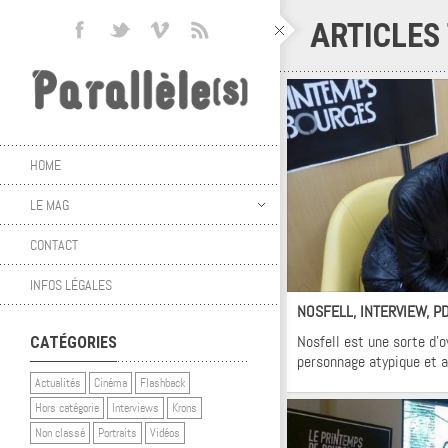
ARTICLES
HOME
LE MAG
CONTACT
In
INFOS LÉGALES
NOSFELL, INTERVIEW, P
Nosfell est une sorte d’o
CATÉGORIES
personnage atypique et 
Actualités
Cinéma
Flashback
Hors catégorie
Interviews
Krons
Non classé
Portraits
Vidéos