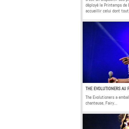
déployé le Printemps de 
accueillir celui dont tou
Fl
Vi
THE EVOLUTIONERS AU 
The Evolutioners a emball
chanteuse, Fairy…