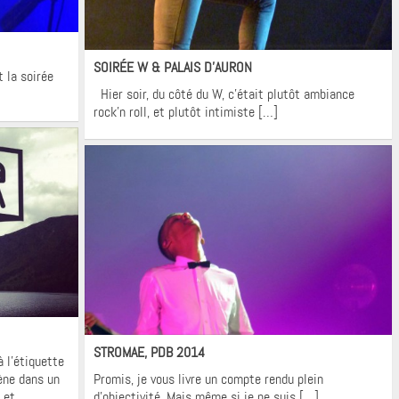
Actualités
SOIRÉE W & PALAIS D’AURON
t la soirée
Hier soir, du côté du W, c’était plutôt ambiance
rock’n roll, et plutôt intimiste […]
Actualités
STROMAE, PDB 2014
 l’étiquette
ène dans un
Promis, je vous livre un compte rendu plein
i et
d’objectivité. Mais même si je ne suis […]