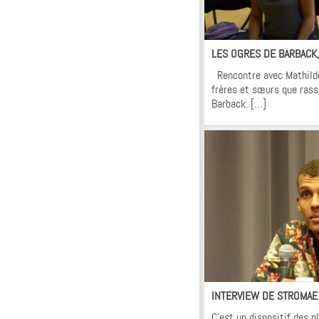
In
LES OGRES DE BARBACK,
Rencontre avec Mathilde
frères et sœurs que ras
Barback. […]
In
INTERVIEW DE STROMAE
C’est un dispositif des 