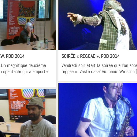
terviews
Flashback
EW, PDB 2014
SOIRÉE « REGGAE », PDB 2014
 Un magnifique deuxième
Vendredi soir était la soirée que l’on app
un spectacle qui a emporté
reggae ». Vaste case! Au menu: Winston 