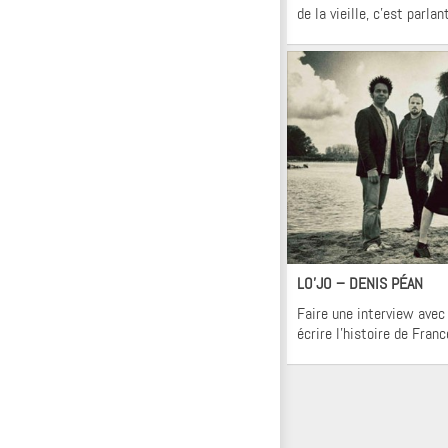
de la vieille, c’est parlant
In
Po
LO’JO – DENIS PÉAN
Faire une interview ave
écrire l’histoire de Fran