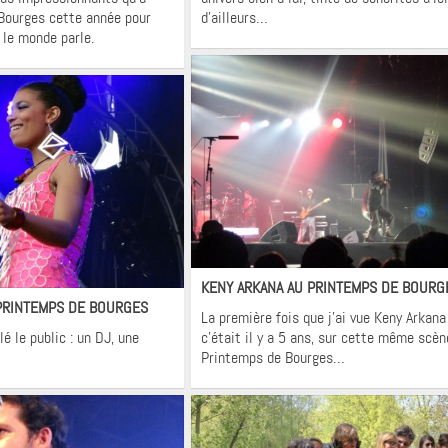
Bourges cette année pour
d’ailleurs…
t le monde parle.
Flashback
Interviews
Vidéos
ashback
déos
KENY ARKANA AU PRINTEMPS DE BOURG
PRINTEMPS DE BOURGES
La première fois que j’ai vue Keny Arkana
é le public : un DJ, une
c’était il y a 5 ans, sur cette même scèn
Printemps de Bourges…