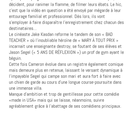
décident, pour ranimer la flamme, de filmer leurs ébats. Le hic,
c’est que la vidéo en question a été envoyé par mégarde à leur
entourage familial et professionnel. Dès lors, ils vont
s’employer à faire disparaître l’enregistrement chez chacun des
destinataires…
Le cinéaste Jake Kasdan reforme le tandem de son « BAD
TEACHER » où l’inoubliable héroïne de « MARY À TOUT PRIX »
incarnait une enseignante destroy, se foutant de ses élèves et
Jason Segel (« 5 ANS DE RÉFLEXION ») un prof de gym ayant le
béguin.
Cette fois Cameron évolue dans un registre également comique
mais demeure plus en retenue, laissant le versant dynamique à
l’impayable Segel qui campe son mari et aura fort à faire avec
un chien de garde au cours d’une longue course-poursuite dans
une immense villa.
Manque d’ambition et trop de gentillesse pour cette comédie
«made in USA» mais qui se laisse, néanmoins, suivre
agréablement grâce à l’abattage de ses comédiens principaux.