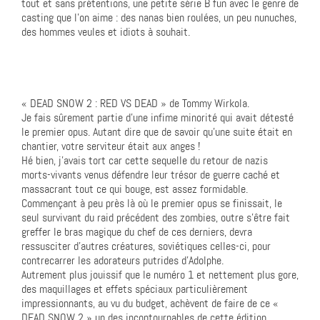
tout et sans prétentions, une petite série B fun avec le genre de
casting que l’on aime : des nanas bien roulées, un peu nunuches,
des hommes veules et idiots à souhait.
« DEAD SNOW 2 : RED VS DEAD » de Tommy Wirkola.
Je fais sûrement partie d’une infime minorité qui avait détesté
le premier opus. Autant dire que de savoir qu’une suite était en
chantier, votre serviteur était aux anges !
Hé bien, j’avais tort car cette sequelle du retour de nazis
morts-vivants venus défendre leur trésor de guerre caché et
massacrant tout ce qui bouge, est assez formidable.
Commençant à peu près là où le premier opus se finissait, le
seul survivant du raid précédent des zombies, outre s’être fait
greffer le bras magique du chef de ces derniers, devra
ressusciter d’autres créatures, soviétiques celles-ci, pour
contrecarrer les adorateurs putrides d’Adolphe.
Autrement plus jouissif que le numéro 1 et nettement plus gore,
des maquillages et effets spéciaux particulièrement
impressionnants, au vu du budget, achèvent de faire de ce «
DEAD SNOW 2 » un des incontournables de cette édition.