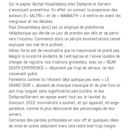
Sur le papier, Michel Houellebecq chez Delépine et Kervern
s’annonçait prometteur. En effet, on connait la propension des
auteurs d’« AALTRA » et de « MAMMUTH » à mettre en avant les
marginaux et les décalés.
Paul (Houellebecq donc) est un employé de plateforme
téléphonique qui décide un jour de prendre son vélo et de partir
vers l’inconnu. Commence alors un périple existentialiste censé
expliquer son mal-être profond…
Hélas, force est de reconnaître que la mayonnaise ne prend pas.
Malgré la sincérité évidente de l’entreprise et l’envie louable de
changer de registre, nos trublions grolandais, avec ce « NEAR
DEATH EXPERIENCE », déçoivent par trop de sérieux, ne leur
convenant guère.
Fainéants comme ils l’étaient déjà quelque peu avec « LE
GRAND SOIR », abusant de musique classique et de plan fixe un
poil trop longuet sans signification particulière, le duo
Delépine/Kervern se repose avant tout sur le lauréat du
Goncourt 2010, minimaliste à souhait, et qui apparaît, étrange
paradoxe, comme le plus désincarné des personnages de leur
univers.
Certaines des paroles professées en voix-off et quelques idées
de mise en scène séduisent mais cela reste bien trop maigre