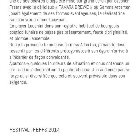
une de ses oeuvres a déjà été mise sur grand écran par Stephen
Frears avec le délicieux « TAMARA DREWE » où Gemma Arterton
jouait également de ses formes avantageuses, la réalisatrice
fait son vrai premier faux-pas.
Employer Lucchini dans son registre habituel de bourgeois
poético-lunaire ne passe pas présentement, faute d’originalité,
et plombe l’ensemble.
Outre la présence lumineuse de miss Arterton, jamais le désir
ressenti par les différents protagonistes à son égard n’arrive à
s’incarner de façon convaicante.
Ajoutons-y quelques lourdeurs de situation et nous obtenons un
pur produit à destination du public «bobo». Une audience pas si
large et si diversifiée que cela et souvent prévisible dans son
exigence.
FESTIVAL : FEFFS 2014