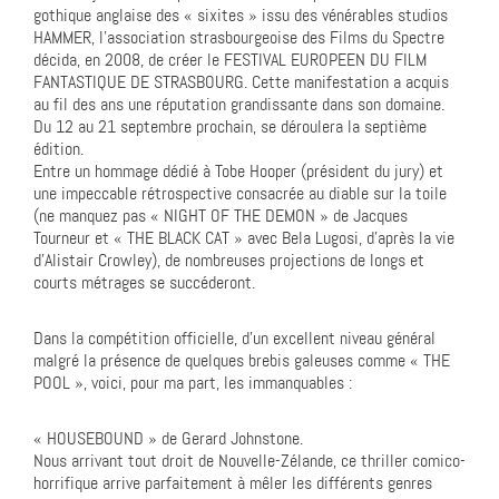
gothique anglaise des « sixites » issu des vénérables studios
HAMMER, l’association strasbourgeoise des Films du Spectre
décida, en 2008, de créer le FESTIVAL EUROPEEN DU FILM
FANTASTIQUE DE STRASBOURG. Cette manifestation a acquis
au fil des ans une réputation grandissante dans son domaine.
Du 12 au 21 septembre prochain, se déroulera la septième
édition.
Entre un hommage dédié à Tobe Hooper (président du jury) et
une impeccable rétrospective consacrée au diable sur la toile
(ne manquez pas « NIGHT OF THE DEMON » de Jacques
Tourneur et « THE BLACK CAT » avec Bela Lugosi, d’après la vie
d’Alistair Crowley), de nombreuses projections de longs et
courts métrages se succéderont.
Dans la compétition officielle, d’un excellent niveau général
malgré la présence de quelques brebis galeuses comme « THE
POOL », voici, pour ma part, les immanquables :
« HOUSEBOUND » de Gerard Johnstone.
Nous arrivant tout droit de Nouvelle-Zélande, ce thriller comico-
horrifique arrive parfaitement à mêler les différents genres