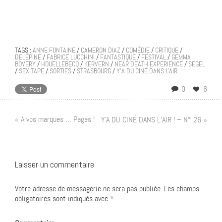
TAGS :
ANNE FONTAINE
/
CAMERON DIAZ
/
COMÉDIE
/
CRITIQUE
/
DELÉPINE
/
FABRICE LUCCHINI
/
FANTASTIQUE
/
FESTIVAL
/
GEMMA
BOVERY
/
HOUELLEBECQ
/
KERVERN
/
NEAR DEATH EXPERIENCE
/
SEGEL
/
SEX TAPE
/
SORTIES
/
STRASBOURG
/
Y'A DU CINÉ DANS L'AIR
0
6
« A vos marques … Pages !
Y’A DU CINÉ DANS L’AIR ! – N° 26 »
Laisser un commentaire
Votre adresse de messagerie ne sera pas publiée.
Les champs
obligatoires sont indiqués avec
*