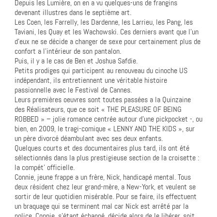
Depuis les Lumière, on en a vu quelques-uns de frangins
devenant illustres dans le septième art.
Les Coen, les Farrelly, les Dardenne, les Larrieu, les Pang, les
Taviani, les Quay et les Wachowski. Ces derniers avant que l’un
d’eux ne se décide a changer de sexe pour certainement plus de
confort a l’intérieur de son pantalon.
Puis, il y a le cas de Ben et Joshua Safdie.
Petits prodiges qui participent au renouveau du cinoche US
indépendant, ils entretiennent une véritable histoire
passionnelle avec le Festival de Cannes.
Leurs premières oeuvres sont toutes passées a la Quinzaine
des Réalisateurs, que ce soit « THE PLEASURE OF BEING
ROBBED » – jolie romance centrée autour d’une pickpocket -, ou
bien, en 2009, le tragi-comique « LENNY AND THE KIDS », sur
un père divorcé déambulant avec ses deux enfants.
Quelques courts et des documentaires plus tard, ils ont été
sélectionnés dans la plus prestigieuse section de la croisette :
la compét’ officielle.
Connie, jeune frappe a un frère, Nick, handicapé mental. Tous
deux résident chez leur grand-mère, a New-York, et veulent se
sortir de leur quotidien misérable. Pour se faire, ils effectuent
un braquage qui se terminent mal car Nick est arrêté par la
police. Connie, s’étant échappé, décide alors de le libérer, soit