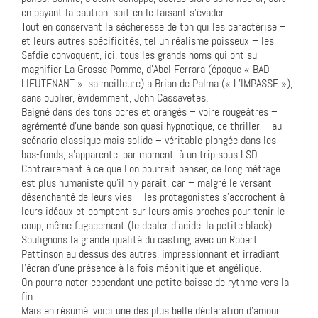
en payant la caution, soit en le faisant s’évader…
Tout en conservant la sécheresse de ton qui les caractérise –
et leurs autres spécificités, tel un réalisme poisseux – les
Safdie convoquent, ici, tous les grands noms qui ont su
magnifier La Grosse Pomme, d’Abel Ferrara (époque « BAD
LIEUTENANT », sa meilleure) a Brian de Palma (« L’IMPASSE »),
sans oublier, évidemment, John Cassavetes.
Baigné dans des tons ocres et orangés – voire rougeâtres –
agrémenté d’une bande-son quasi hypnotique, ce thriller – au
scénario classique mais solide – véritable plongée dans les
bas-fonds, s’apparente, par moment, à un trip sous LSD.
Contrairement à ce que l’on pourrait penser, ce long métrage
est plus humaniste qu’il n’y parait, car – malgré le versant
désenchanté de leurs vies – les protagonistes s’accrochent à
leurs idéaux et comptent sur leurs amis proches pour tenir le
coup, même fugacement (le dealer d’acide, la petite black).
Soulignons la grande qualité du casting, avec un Robert
Pattinson au dessus des autres, impressionnant et irradiant
l’écran d’une présence à la fois méphitique et angélique.
On pourra noter cependant une petite baisse de rythme vers la
fin.
Mais en résumé, voici une des plus belle déclaration d’amour