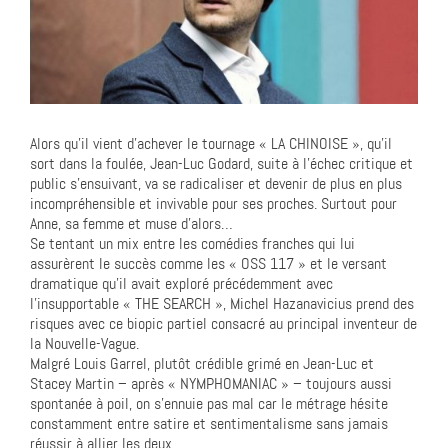
Alors qu’il vient d’achever le tournage « LA CHINOISE », qu’il
sort dans la foulée, Jean-Luc Godard, suite à l’échec critique et
public s’ensuivant, va se radicaliser et devenir de plus en plus
incompréhensible et invivable pour ses proches. Surtout pour
Anne, sa femme et muse d’alors…
Se tentant un mix entre les comédies franches qui lui
assurèrent le succès comme les « OSS 117 » et le versant
dramatique qu’il avait exploré précédemment avec
l’insupportable « THE SEARCH », Michel Hazanavicius prend des
risques avec ce biopic partiel consacré au principal inventeur de
la Nouvelle-Vague.
Malgré Louis Garrel, plutôt crédible grimé en Jean-Luc et
Stacey Martin – après « NYMPHOMANIAC » – toujours aussi
spontanée à poil, on s’ennuie pas mal car le métrage hésite
constamment entre satire et sentimentalisme sans jamais
réussir à allier les deux.