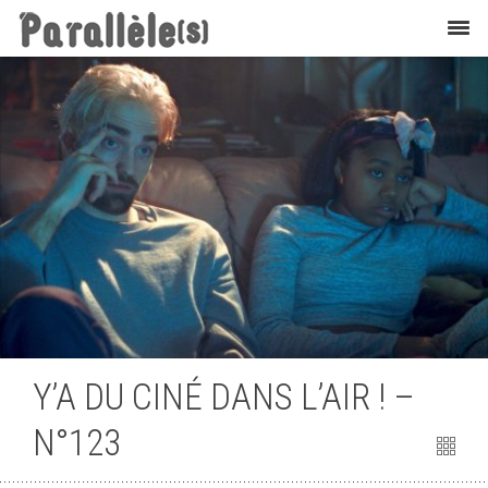
Cinéma
Y’A DU CINÉ DANS L’AIR ! –
N°123