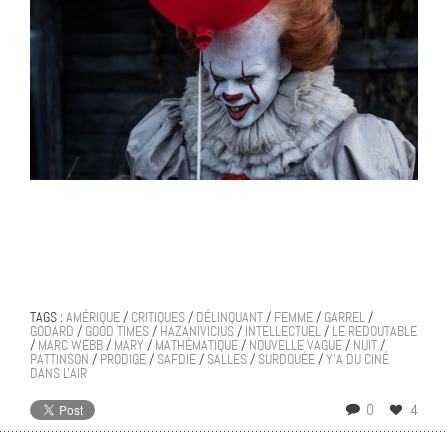
TAGS :
AMÉRIQUE
/
CRITIQUES
/
DÉLINQUANT
/
FEMME
/
GARREL
/
GODARD
/
GOOD TIMES
/
HAZANIVICIUS
/
INTELLECTUEL
/
LE REDOUTABLE
/
MARC WEBB
/
MARY
/
MATHÉMATIQUE
/
NOUVELLE VAGUE
/
NUIT
/
PATTINSON
/
PRODIGE
/
SAFDIE
/
SALLES
/
SURDOUÉE
/
Y'A DU CINÉ
DANS L'AIR
0
4