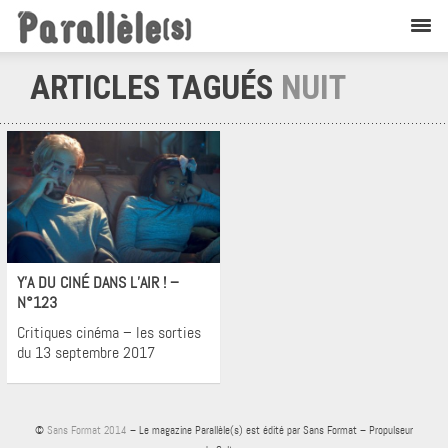
ARTICLES TAGUÉS
NUIT
Cinéma
Y’A DU CINÉ DANS L’AIR ! –
N°123
Critiques cinéma – les sorties
du 13 septembre 2017
©
Sans Format 2014
– Le magazine Parallèle(s) est édité par Sans Format – Propulseur