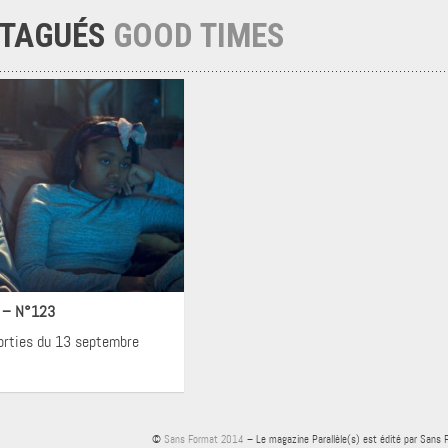
 TAGUÉS
GOOD TIMES
néma
! – N°123
sorties du 13 septembre
©
Sans Format 2014
– Le magazine Parallèle(s) est édité par Sans 