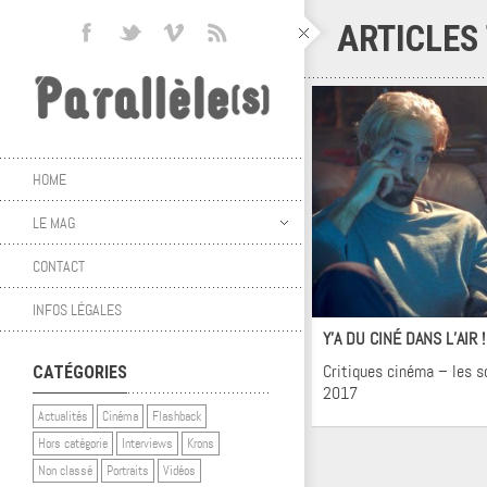
ARTICLES
HOME
LE MAG
CONTACT
Ci
INFOS LÉGALES
Y’A DU CINÉ DANS L’AIR 
Critiques cinéma – les 
CATÉGORIES
2017
Actualités
Cinéma
Flashback
Hors catégorie
Interviews
Krons
Non classé
Portraits
Vidéos