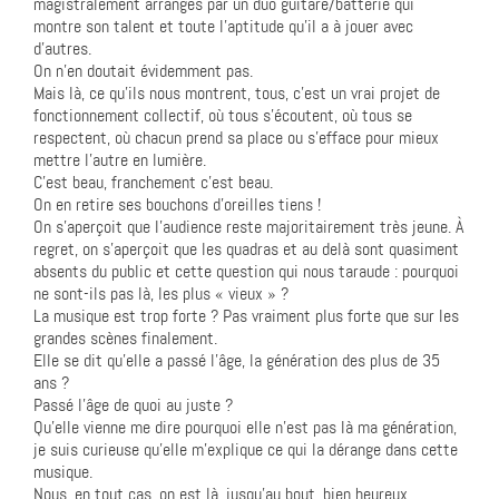
magistralement arrangés par un duo guitare/batterie qui
montre son talent et toute l’aptitude qu’il a à jouer avec
d’autres.
On n’en doutait évidemment pas.
Mais là, ce qu’ils nous montrent, tous, c’est un vrai projet de
fonctionnement collectif, où tous s’écoutent, où tous se
respectent, où chacun prend sa place ou s’efface pour mieux
mettre l’autre en lumière.
C’est beau, franchement c’est beau.
On en retire ses bouchons d’oreilles tiens !
On s’aperçoit que l’audience reste majoritairement très jeune. À
regret, on s’aperçoit que les quadras et au delà sont quasiment
absents du public et cette question qui nous taraude : pourquoi
ne sont-ils pas là, les plus « vieux » ?
La musique est trop forte ? Pas vraiment plus forte que sur les
grandes scènes finalement.
Elle se dit qu’elle a passé l’âge, la génération des plus de 35
ans ?
Passé l’âge de quoi au juste ?
Qu’elle vienne me dire pourquoi elle n’est pas là ma génération,
je suis curieuse qu’elle m’explique ce qui la dérange dans cette
musique.
Nous, en tout cas, on est là, jusqu’au bout, bien heureux