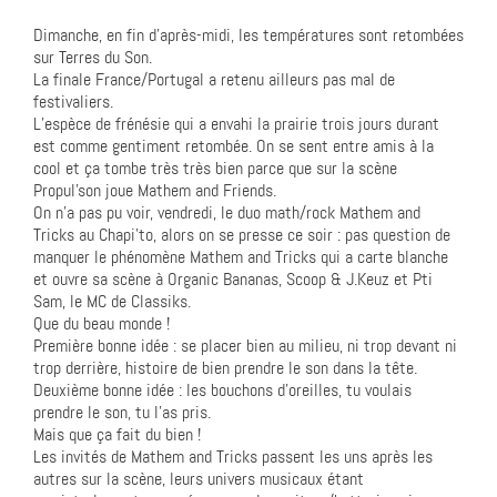
Dimanche, en fin d’après-midi, les températures sont retombées
sur Terres du Son.
La finale France/Portugal a retenu ailleurs pas mal de
festivaliers.
L’espèce de frénésie qui a envahi la prairie trois jours durant
est comme gentiment retombée. On se sent entre amis à la
cool et ça tombe très très bien parce que sur la scène
Propul’son joue Mathem and Friends.
On n’a pas pu voir, vendredi, le duo math/rock Mathem and
Tricks au Chapi’to, alors on se presse ce soir : pas question de
manquer le phénomène Mathem and Tricks qui a carte blanche
et ouvre sa scène à Organic Bananas, Scoop & J.Keuz et Pti
Sam, le MC de Classiks.
Que du beau monde !
Première bonne idée : se placer bien au milieu, ni trop devant ni
trop derrière, histoire de bien prendre le son dans la tête.
Deuxième bonne idée : les bouchons d’oreilles, tu voulais
prendre le son, tu l’as pris.
Mais que ça fait du bien !
Les invités de Mathem and Tricks passent les uns après les
autres sur la scène, leurs univers musicaux étant