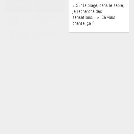
« Sur la plage, dans le sable,
Y’A DU CINÉ DANS L’AIR ! –
je recherche des
N°132
sensations… ». Ca vous
chante, ça ?
Spécial Festival de Cannes
2018 – partie 5
Cinéma
Y’A DU CINÉ DANS L’AIR ! –
Cinéma
N°131
Y’A DU CINÉ DANS L’AIR ! –
Spécial Festival de Cannes
N°130
2018 – partie 4
Spécial Festival de Cannes
2018 – partie 3