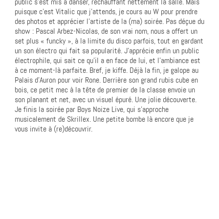
public s’est mis à danser, réchauffant nettement la salle. Mais
puisque c’est Vitalic que j’attends, je cours au W pour prendre
des photos et apprécier l’artiste de la (ma) soirée. Pas déçue du
show : Pascal Arbez-Nicolas, de son vrai nom, nous a offert un
set plus « funcky », à la limite du disco parfois, tout en gardant
un son électro qui fait sa popularité. J’apprécie enfin un public
électrophile, qui sait ce qu’il a en face de lui, et l’ambiance est
à ce moment-là parfaite. Bref, je kiffe. Déjà la fin, je galope au
Palais d’Auron pour voir Rone. Derrière son grand rubis cube en
bois, ce petit mec à la tête de premier de la classe envoie un
son planant et net, avec un visuel épuré. Une jolie découverte.
Je finis la soirée par Boys Noize Live, qui s’approche
musicalement de Skrillex. Une petite bombe là encore que je
vous invite à (re)découvrir.