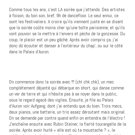
Comme tous les ans, c’est LA soirée que j’attends. Des artistes
à foison, du bon son, bref, 9h de dancefloor. Le seul ennui, ce
sont les festivaliers. A croire qu’ils viennent juste en se disant
que la soirée coûte moins cher qu’une boîte parisienne, et qu’ils
vont pouvoir se la mettre à l’envers et pécho de la gonzesse. Du
coup, le plaisir est un peu gâché. Après avoir compris ça, j’ai
donc dû écouter et danser à l’extérieur du chap’, ou sur le côté
dans le Palais d’Auron.
On commence donc la soirée avec !!! (chl chk chk), un mec
complètement déjanté qui débarque en short, qui danse comme
un ver de terre et qui n’hésite pas à se noyer dans le public,
sous le regard agacé des vigiles. Ensuite, je file au Palais
d’Auron voir Aufgang, dont j’ai entendu que du bien. Trois mecs,
deux pianos, une batterie, un trio assez déroutant mais original.
On se demande par contre quand enfin on entendra de l’électro !
J’enchaîne ensuite avec Rubin Steiner, la fierté tourangelle de la
soirée. Après avoir hurlé « elle est où ta moustache ? », le