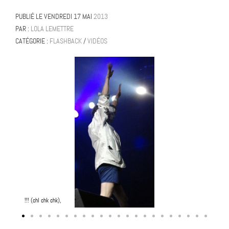
PUBLIÉ LE
VENDREDI 17 MAI
2013
PAR :
LOLA LEMETTRE
CATÉGORIE :
FLASHBACK
/
VIDÉOS
!!! (chl chk chk),