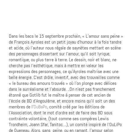
Dans les bacs le 15 septembre prochain, « L’amour sans peine »
de François Ayroles est un petit joyau d’humour à la fois tendre
et acide, où l’auteur nous régale de saynètes mettant en scène
des personnages dissertant sur l’amour, qu’il soit lyrique,
romantique, ou plus terre à terre. Le dessin, noir et blanc, ne
cherche pas l’esthétique, mais à mettre en valeur les
expressions des personnages, ce qu’Ayroles maîtrise avec une
belle énergie. C’est drôle, inventif, avec des trouvailles comme
« le bureau des amours trouvés » où l’on plonge avec délices
dans le surréalisme et l’absurde. ..On n’est pas franchement
étonné que Gotlib fut le maître à penser de cet ancien de
l’école de BD d’Angoulême, et encore moins qu’il soit un des
membres de l’
OuBaPo
, comité créé par les éditions de
l’Association, dont le mot d’ordre est de faire des BD sous
contrainte volontaire, (tout comme ses compères Lewis
Trondheim, Joann Sfar, Tanitoc…), un comité inspiré de l’OuLiPo
de Queneau. Alors, sans peine, ou en ramant, l’amour selon