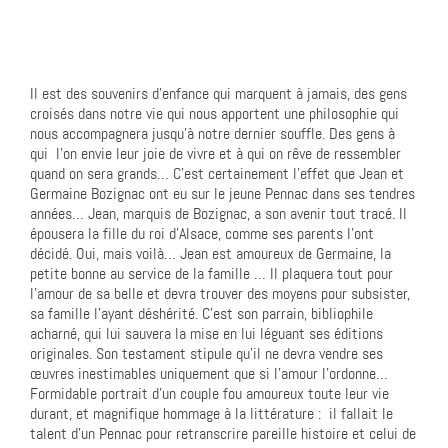
Il est des souvenirs d’enfance qui marquent à jamais, des gens
croisés dans notre vie qui nous apportent une philosophie qui
nous accompagnera jusqu’à notre dernier souffle. Des gens à
qui l’on envie leur joie de vivre et à qui on rêve de ressembler
quand on sera grands… C’est certainement l’effet que Jean et
Germaine Bozignac ont eu sur le jeune Pennac dans ses tendres
années… Jean, marquis de Bozignac, a son avenir tout tracé. Il
épousera la fille du roi d’Alsace, comme ses parents l’ont
décidé. Oui, mais voilà… Jean est amoureux de Germaine, la
petite bonne au service de la famille … Il plaquera tout pour
l’amour de sa belle et devra trouver des moyens pour subsister,
sa famille l’ayant déshérité. C’est son parrain, bibliophile
acharné, qui lui sauvera la mise en lui léguant ses éditions
originales. Son testament stipule qu’il ne devra vendre ses
œuvres inestimables uniquement que si l’amour l’ordonne…
Formidable portrait d’un couple fou amoureux toute leur vie
durant, et magnifique hommage à la littérature : il fallait le
talent d’un Pennac pour retranscrire pareille histoire et celui de