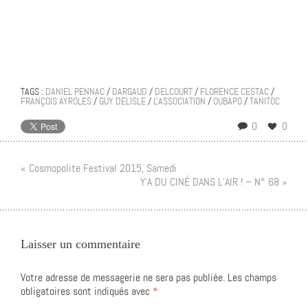
TAGS :
DANIEL PENNAC
/
DARGAUD
/
DELCOURT
/
FLORENCE CESTAC
/
FRANÇOIS AYROLES
/
GUY DELISLE
/
L'ASSOCIATION
/
OUBAPO
/
TANITOC
0
0
« Cosmopolite Festival 2015, Samedi
Y’A DU CINÉ DANS L’AIR ! – N° 68 »
Laisser un commentaire
Votre adresse de messagerie ne sera pas publiée.
Les champs
obligatoires sont indiqués avec
*