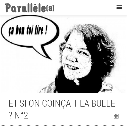
Krons
ET SI ON COINÇAIT LA BULLE
? N°2