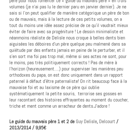
père pour nous fomenter ce « guide du mauvais père » en trois
volumes (je n’ai pas lu le dernier paru en janvier dernier). Je ne
sais si l’on peut qualifier de manière catégorique un père de bon
ou de mauvais, mais à la lecture de ces petits volumes, on a
tout du moins une idée assez précise de ce qu’il vaudrait mieux
éviter de faire avec sa progéniture ! Le dessin minimaliste et
néanmoins réaliste de Delisle nous croque à belles dents bien
aiguisées les déboires d’un père quelque peu malmené dans sa
quiétude par des enfants jamais en peine de le perturber, et il
s’en sort ma foi pas trop mal, même si ses actes ne sont, pour
le moins, pas très politiquement corrects ! Pas de mère à
l’horizon (heureusement….) pour superviser les manières peu
orthodoxes du papa, on est donc uniquement dans un rapport
paternel à défaut d’être paternaliste! On rit beaucoup face à la
mauvaise foi et au laxisme de ce père qui oublie
systématiquement la petite souris, terrorise ses gosses en
leur racontant des histoires effrayantes au moment du coucher,
triche et ment comme un arracheur de dents.J’adore !
Le guide du mauvais père 1 et 2 de
Guy Delisle
,
Delcourt
/
2013/2014 / 9,95€