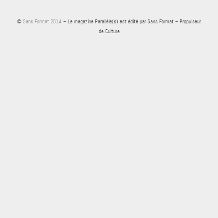
©
Sans Format 2014
– Le magazine Parallèle(s) est édité par Sans Format – Propulseur
de Culture