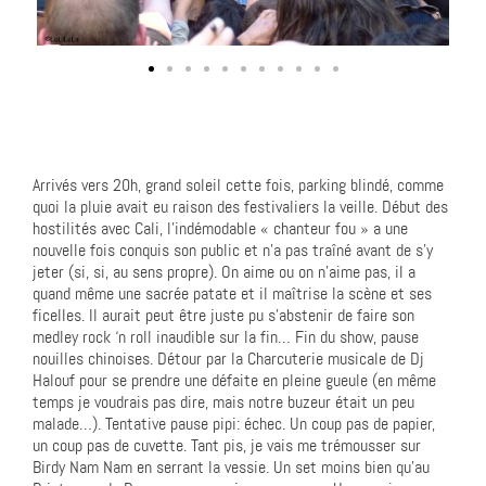
Arrivés vers 20h, grand soleil cette fois, parking blindé, comme
quoi la pluie avait eu raison des festivaliers la veille. Début des
hostilités avec Cali, l’indémodable « chanteur fou » a une
nouvelle fois conquis son public et n’a pas traîné avant de s’y
jeter (si, si, au sens propre). On aime ou on n’aime pas, il a
quand même une sacrée patate et il maîtrise la scène et ses
ficelles. Il aurait peut être juste pu s’abstenir de faire son
medley rock ‘n roll inaudible sur la fin… Fin du show, pause
nouilles chinoises. Détour par la Charcuterie musicale de Dj
Halouf pour se prendre une défaite en pleine gueule (en même
temps je voudrais pas dire, mais notre buzeur était un peu
malade…). Tentative pause pipi: échec. Un coup pas de papier,
un coup pas de cuvette. Tant pis, je vais me trémousser sur
Birdy Nam Nam en serrant la vessie. Un set moins bien qu’au