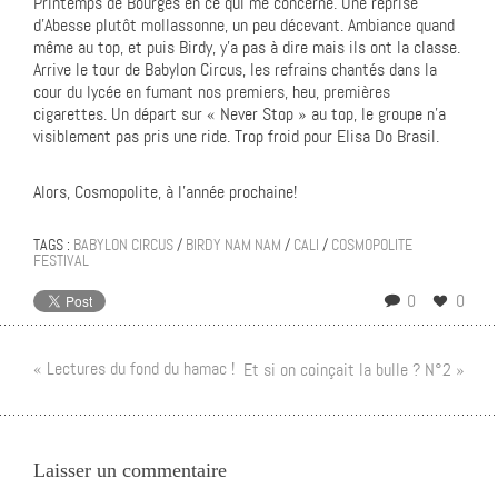
Printemps de Bourges en ce qui me concerne. Une reprise
d’Abesse plutôt mollassonne, un peu décevant. Ambiance quand
même au top, et puis Birdy, y’a pas à dire mais ils ont la classe.
Arrive le tour de Babylon Circus, les refrains chantés dans la
cour du lycée en fumant nos premiers, heu, premières
cigarettes. Un départ sur « Never Stop » au top, le groupe n’a
visiblement pas pris une ride. Trop froid pour Elisa Do Brasil.
Alors, Cosmopolite, à l’année prochaine!
TAGS :
BABYLON CIRCUS
/
BIRDY NAM NAM
/
CALI
/
COSMOPOLITE
FESTIVAL
0
0
« Lectures du fond du hamac !
Et si on coinçait la bulle ? N°2 »
Laisser un commentaire