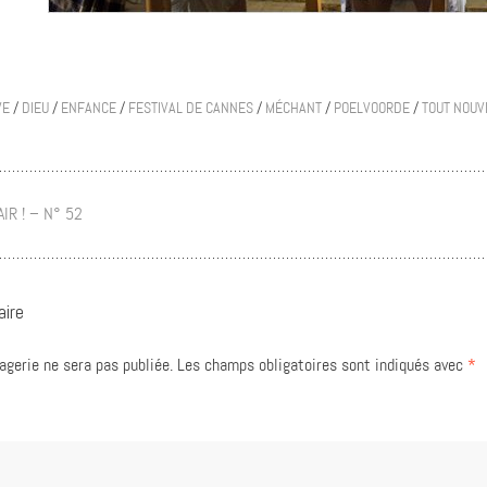
VE
/
DIEU
/
ENFANCE
/
FESTIVAL DE CANNES
/
MÉCHANT
/
POELVOORDE
/
TOUT NOUV
AIR ! – N° 52
aire
gerie ne sera pas publiée.
Les champs obligatoires sont indiqués avec
*