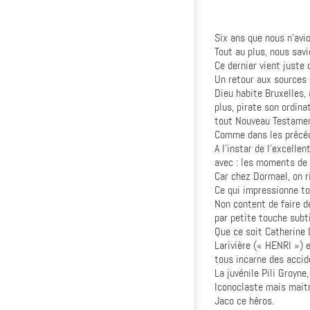
Six ans que nous n’avio
Tout au plus, nous savio
Ce dernier vient juste 
Un retour aux sources 
Dieu habite Bruxelles, 
plus, pirate son ordin
tout Nouveau Testam
Comme dans les précéd
A l’instar de l’excelle
avec : les moments de j
Car chez Dormael, on r
Ce qui impressionne tou
Non content de faire 
par petite touche subt
Que ce soit Catherine 
Larivière (« HENRI ») 
tous incarne des accide
La juvénile Pili Groyne
Iconoclaste mais maitri
Jaco ce héros.