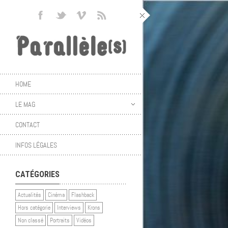
HOME
LE MAG
CONTACT
INFOS LÉGALES
CATÉGORIES
Actualités
Cinéma
Flashback
Hors catégorie
Interviews
Krons
Non classé
Portraits
Vidéos