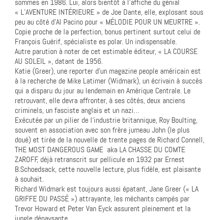
sommes en 1986. Lui, alors bientôt à l’affiche du génial
« L’AVENTURE INTÉRIEURE » de Joe Dante, elle, explosant sous
peu au côté d’Al Pacino pour « MÉLODIE POUR UN MEURTRE ».
Copie proche de la perfection, bonus pertinent surtout celui de
François Guérif, spécialiste es polar. Un indispensable.
Autre parution à noter de cet estimable éditeur, « LA COURSE
AU SOLEIL », datant de 1956.
Katie (Greer), une reporter d’un magazine people américain est
à la recherche de Mike Latimer (Widmark), un écrivain à succès
qui a disparu du jour au lendemain en Amérique Centrale. Le
retrouvant, elle devra affronter, à ses côtés, deux anciens
criminels, un fasciste anglais et un nazi…
Exécutée par un pilier de l’industrie britannique, Roy Boulting,
souvent en association avec son frère jumeau John (le plus
doué) et tirée de la nouvelle de trente pages de Richard Connell,
THE MOST DANGEROUS GAME aka LA CHASSE DU COMTE
ZAROFF, déjà retranscrit sur pellicule en 1932 par Ernest
B.Schoedsack, cette nouvelle lecture, plus fidèle, est plaisante
à souhait.
Richard Widmark est toujours aussi épatant, Jane Greer (« LA
GRIFFE DU PASSÉ ») attrayante, les méchants campés par
Trevor Howard et Peter Van Eyck assurent pleinement et la
jungle dépaysante.