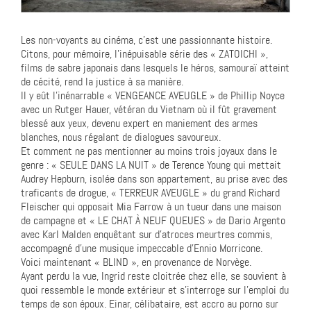
Les non-voyants au cinéma, c’est une passionnante histoire.
Citons, pour mémoire, l’inépuisable série des « ZATOICHI »,
films de sabre japonais dans lesquels le héros, samouraï atteint
de cécité, rend la justice à sa manière.
Il y eût l’inénarrable « VENGEANCE AVEUGLE » de Phillip Noyce
avec un Rutger Hauer, vétéran du Vietnam où il fût gravement
blessé aux yeux, devenu expert en maniement des armes
blanches, nous régalant de dialogues savoureux.
Et comment ne pas mentionner au moins trois joyaux dans le
genre : « SEULE DANS LA NUIT » de Terence Young qui mettait
Audrey Hepburn, isolée dans son appartement, au prise avec des
traficants de drogue, « TERREUR AVEUGLE » du grand Richard
Fleischer qui opposait Mia Farrow à un tueur dans une maison
de campagne et « LE CHAT À NEUF QUEUES » de Dario Argento
avec Karl Malden enquêtant sur d’atroces meurtres commis,
accompagné d’une musique impeccable d’Ennio Morricone.
Voici maintenant « BLIND », en provenance de Norvège.
Ayant perdu la vue, Ingrid reste cloitrée chez elle, se souvient à
quoi ressemble le monde extérieur et s’interroge sur l’emploi du
temps de son époux. Einar, célibataire, est accro au porno sur