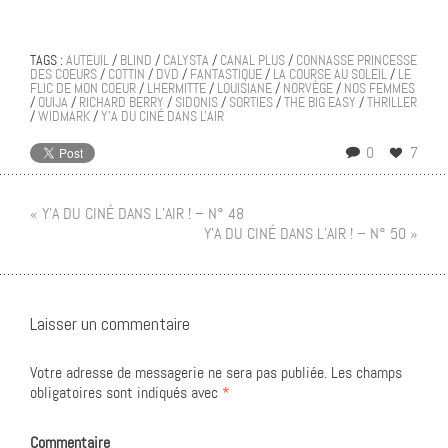
TAGS :
AUTEUIL
/
BLIND
/
CALYSTA
/
CANAL PLUS
/
CONNASSE PRINCESSE
DES COEURS
/
COTTIN
/
DVD
/
FANTASTIQUE
/
LA COURSE AU SOLEIL
/
LE
FLIC DE MON COEUR
/
LHERMITTE
/
LOUISIANE
/
NORVÈGE
/
NOS FEMMES
/
OUIJA
/
RICHARD BERRY
/
SIDONIS
/
SORTIES
/
THE BIG EASY
/
THRILLER
/
WIDMARK
/
Y'A DU CINÉ DANS L'AIR
0
7
« Y’A DU CINÉ DANS L’AIR ! – N° 48
Y’A DU CINÉ DANS L’AIR ! – N° 50 »
Laisser un commentaire
Votre adresse de messagerie ne sera pas publiée.
Les champs
obligatoires sont indiqués avec
*
Commentaire