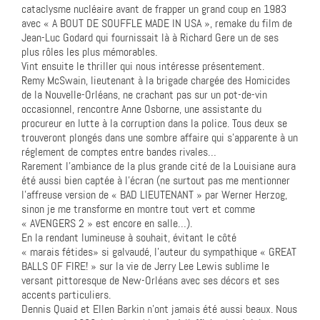
cataclysme nucléaire avant de frapper un grand coup en 1983
avec « A BOUT DE SOUFFLE MADE IN USA », remake du film de
Jean-Luc Godard qui fournissait là à Richard Gere un de ses
plus rôles les plus mémorables.
Vint ensuite le thriller qui nous intéresse présentement.
Remy McSwain, lieutenant à la brigade chargée des Homicides
de la Nouvelle-Orléans, ne crachant pas sur un pot-de-vin
occasionnel, rencontre Anne Osborne, une assistante du
procureur en lutte à la corruption dans la police. Tous deux se
trouveront plongés dans une sombre affaire qui s’apparente à un
réglement de comptes entre bandes rivales…
Rarement l’ambiance de la plus grande cité de la Louisiane aura
été aussi bien captée à l’écran (ne surtout pas me mentionner
l’affreuse version de « BAD LIEUTENANT » par Werner Herzog,
sinon je me transforme en montre tout vert et comme
« AVENGERS 2 » est encore en salle…).
En la rendant lumineuse à souhait, évitant le côté
« marais fétides» si galvaudé, l’auteur du sympathique « GREAT
BALLS OF FIRE! » sur la vie de Jerry Lee Lewis sublime le
versant pittoresque de New-Orléans avec ses décors et ses
accents particuliers.
Dennis Quaid et Ellen Barkin n’ont jamais été aussi beaux. Nous