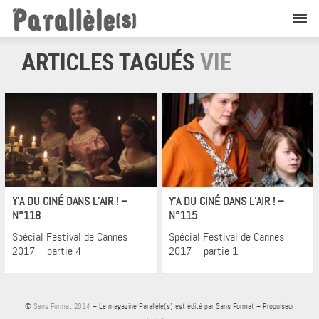
ARTICLES TAGUÉS
VIE
Cinéma
Cinéma
Y’A DU CINÉ DANS L’AIR ! –
Y’A DU CINÉ DANS L’AIR ! –
N°118
N°115
Spécial Festival de Cannes
Spécial Festival de Cannes
2017 – partie 4
2017 – partie 1
©
Sans Format 2014
– Le magazine Parallèle(s) est édité par Sans Format – Propulseur