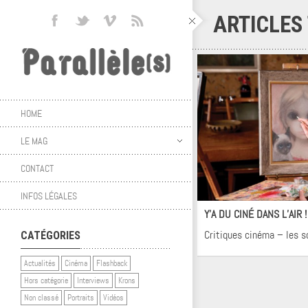
ARTICLES
HOME
LE MAG
CONTACT
Ci
INFOS LÉGALES
Y’A DU CINÉ DANS L’AIR 
Critiques cinéma – les 
CATÉGORIES
Actualités
Cinéma
Flashback
Hors catégorie
Interviews
Krons
Non classé
Portraits
Vidéos