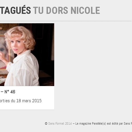
 TAGUÉS
TU DORS NICOLE
néma
! – N° 46
sorties du 18 mars 2015
©
Sans Format 2014
– Le magazine Parallèle(s) est édité par Sans 