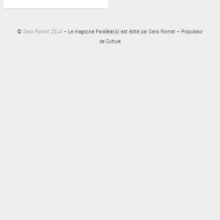
©
Sans Format 2014
– Le magazine Parallèle(s) est édité par Sans Format – Propulseur
de Culture