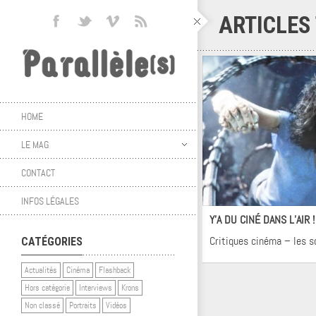
ARTICLES
HOME
LE MAG
CONTACT
Ci
INFOS LÉGALES
Y’A DU CINÉ DANS L’AIR 
Critiques cinéma – les s
CATÉGORIES
Actualités
Cinéma
Flashback
Hors catégorie
Interviews
Krons
Non classé
Portraits
Vidéos