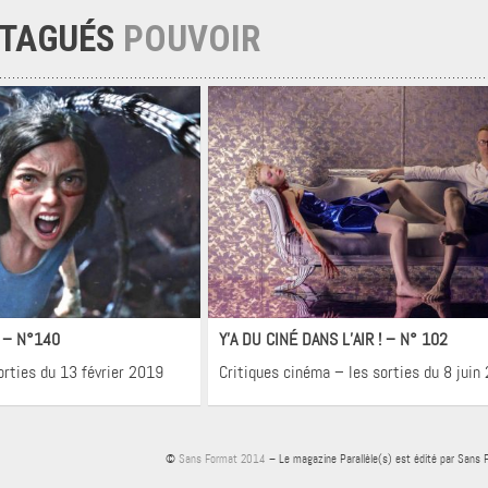
 TAGUÉS
POUVOIR
néma
Cinéma
! – N°140
Y’A DU CINÉ DANS L’AIR ! – N° 102
orties du 13 février 2019
Critiques cinéma – les sorties du 8 juin
©
Sans Format 2014
– Le magazine Parallèle(s) est édité par Sans 