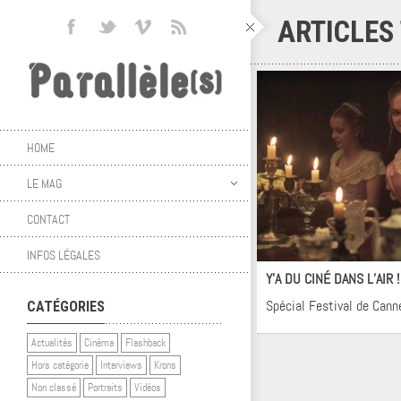
ARTICLES
HOME
LE MAG
CONTACT
Ci
INFOS LÉGALES
Y’A DU CINÉ DANS L’AIR 
Spécial Festival de Cann
CATÉGORIES
Actualités
Cinéma
Flashback
Hors catégorie
Interviews
Krons
Non classé
Portraits
Vidéos