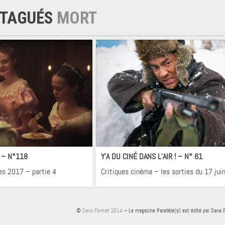
 TAGUÉS
MORT
néma
Cinéma
! – N°118
Y’A DU CINÉ DANS L’AIR ! – N° 61
es 2017 – partie 4
Critiques cinéma – les sorties du 17 jui
©
Sans Format 2014
– Le magazine Parallèle(s) est édité par Sans 