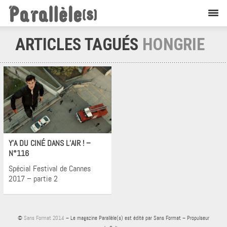
ARTICLES TAGUÉS
HONGRIE
Cinéma
Y’A DU CINÉ DANS L’AIR ! –
N°116
Spécial Festival de Cannes
2017 – partie 2
©
Sans Format 2014
– Le magazine Parallèle(s) est édité par Sans Format – Propulseur