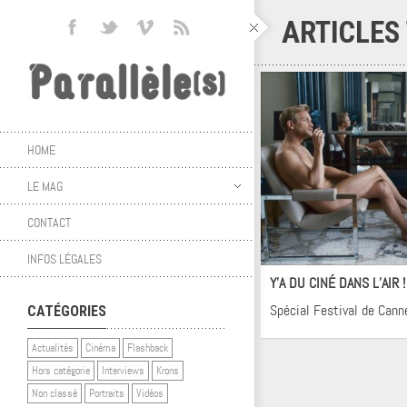
ARTICLES
HOME
LE MAG
CONTACT
Ci
INFOS LÉGALES
Y’A DU CINÉ DANS L’AIR 
Spécial Festival de Cann
CATÉGORIES
Actualités
Cinéma
Flashback
Hors catégorie
Interviews
Krons
Non classé
Portraits
Vidéos