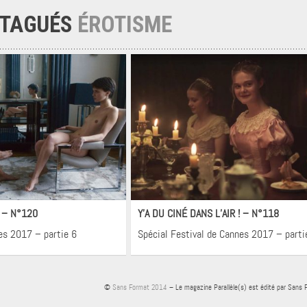
 TAGUÉS
ÉROTISME
néma
Cinéma
! – N°120
Y’A DU CINÉ DANS L’AIR ! – N°118
es 2017 – partie 6
Spécial Festival de Cannes 2017 – parti
©
Sans Format 2014
– Le magazine Parallèle(s) est édité par Sans 