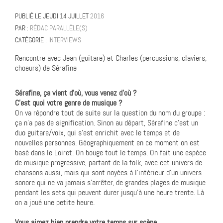
PUBLIÉ LE
JEUDI 14 JUILLET
2016
PAR :
RÉDAC PARALLÈLE(S)
CATÉGORIE :
INTERVIEWS
Rencontre avec Jean (guitare) et Charles (percussions, claviers,
choeurs) de Sérafine
Sérafine, ça vient d’où, vous venez d’où ?
C’est quoi votre genre de musique ?
On va répondre tout de suite sur la question du nom du groupe :
ça n’a pas de signification. Sinon au départ, Sérafine c’est un
duo guitare/voix, qui s’est enrichit avec le temps et de
nouvelles personnes. Géographiquement en ce moment on est
basé dans le Loiret. On bouge tout le temps. On fait une espèce
de musique progressive, partant de la folk, avec cet univers de
chansons aussi, mais qui sont noyées à l’intérieur d’un univers
sonore qui ne va jamais s’arrêter, de grandes plages de musique
pendant les sets qui peuvent durer jusqu’à une heure trente. Là
on a joué une petite heure.
Vous aimez bien prendre votre temps sur scène…