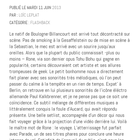
PUBLIÉ LE
MARDI 11 JUIN
2013
PAR :
LOÏC LEPLAT
CATÉGORIE :
FLASHBACK
Le natif de Boulogne-Billancourt est arrivé tout décontracté sur
scène. Pas de smoking à la Gesaffelstein ou de mise en scène à
la Sebastian, le mec est arrivé avec un sourire jusqu’aux
oreilles. Alors que la plupart du public connaissait -plus ou
moins – Rone, via son dernier opus Tohu Bohu qui gagne en
popularité, certains découvraient cet artiste et ses allures
trompeuses de geek. Le petit bonhomme nous a directement
fait planer avec ses sonorités très mélodiques, où l’on peut
passer du calme à la tempête en un rien de temps. Expat’ à
Berlin, on retrouve en lui plusieurs sonorités de l’icône éléctro
allemande Paul Kalkbrenner, et je ne pense pas que ce soit une
coïncidence. Ce subtil mélange de différentes musiques a
littéralement conquis la foule d’Aucard, qui avait répondu
présente. Une belle setlist, accompagnée d’un décor qui nous
fait voyager grâce à la projection d’une vidéo derrière lui. Voilà
le maître mot de Rone : le voyage. L’atterrissage fut parfait
avec Parade, un de ses titres phares pour conclure une heure