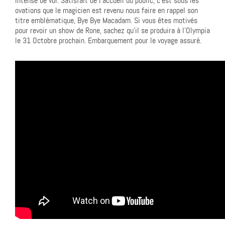
intense de vol. Satisfait de l’accueil du public, c’est sous les
ovations que le magicien est revenu nous faire en rappel son
titre emblématique, Bye Bye Macadam. Si vous êtes motivés
pour revoir un show de Rone, sachez qu’il se produira à l’Olympia
le 31 Octobre prochain. Embarquement pour le voyage assuré.