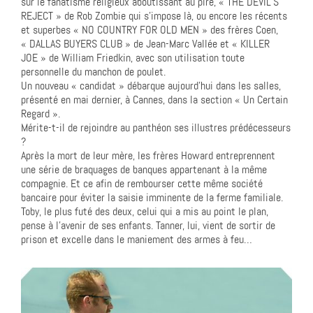
sur le fanatisme religieux aboutissant au pire, « THE DEVIL’S
REJECT » de Rob Zombie qui s’impose là, ou encore les récents
et superbes « NO COUNTRY FOR OLD MEN » des frères Coen,
« DALLAS BUYERS CLUB » de Jean-Marc Vallée et « KILLER
JOE » de William Friedkin, avec son utilisation toute
personnelle du manchon de poulet.
Un nouveau « candidat » débarque aujourd’hui dans les salles,
présenté en mai dernier, à Cannes, dans la section « Un Certain
Regard ».
Mérite-t-il de rejoindre au panthéon ses illustres prédécesseurs
?
Après la mort de leur mère, les frères Howard entreprennent
une série de braquages de banques appartenant à la même
compagnie. Et ce afin de rembourser cette même société
bancaire pour éviter la saisie imminente de la ferme familiale.
Toby, le plus futé des deux, celui qui a mis au point le plan,
pense à l’avenir de ses enfants. Tanner, lui, vient de sortir de
prison et excelle dans le maniement des armes à feu…