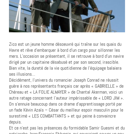
Zico est un jeune homme désoeuvré qui traîne sur les quais du
Havre et rêve d’embarquer à bord d’un cargo pour sillonner les
mers. L’occasion se présentant, il se retrouve à bord d’un navire
dirigé par un capitaine désabusé et par son second, irascible.
Bien vite, la dureté de la vie quotidienne de l’équipage balaiera
ses illusions…
Décidément, l’univers du romancier Joseph Conrad ne réussit
guère à nos représentants français car après « GABRIELLE » de
Chéreau et « LA FOLIE ALMAYER » de Chantal Akerman, voici un
autre ratage concernant l’auteur impérissable de « LORD JIM ».
On s’ennuie beaucoup dans ce drame d’apprentissage porté par
un fade Kévin Azaïs – César du meilleur espoir masculin pour le
surestimé « LES COMBATTANTS » et qui peine à convaincre
depuis.
Et ce n’est pas les présences du formidable Samir Guesmi et du
patriarche Jean-François Stévenin, qui pourraient sauver un peu