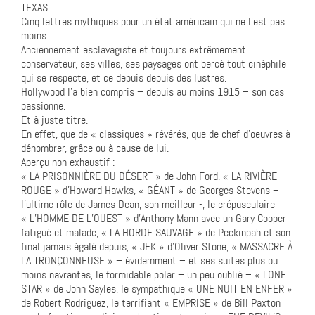
TEXAS.
Cinq lettres mythiques pour un état américain qui ne l’est pas
moins.
Anciennement esclavagiste et toujours extrêmement
conservateur, ses villes, ses paysages ont bercé tout cinéphile
qui se respecte, et ce depuis depuis des lustres.
Hollywood l’a bien compris – depuis au moins 1915 – son cas
passionne.
Et à juste titre.
En effet, que de « classiques » révérés, que de chef-d’oeuvres à
dénombrer, grâce ou à cause de lui.
Aperçu non exhaustif :
« LA PRISONNIÈRE DU DÉSERT » de John Ford, « LA RIVIÈRE
ROUGE » d’Howard Hawks, « GÉANT » de Georges Stevens –
l’ultime rôle de James Dean, son meilleur -, le crépusculaire
« L’HOMME DE L’OUEST » d’Anthony Mann avec un Gary Cooper
fatigué et malade, « LA HORDE SAUVAGE » de Peckinpah et son
final jamais égalé depuis, « JFK » d’Oliver Stone, « MASSACRE À
LA TRONÇONNEUSE » – évidemment – et ses suites plus ou
moins navrantes, le formidable polar – un peu oublié – « LONE
STAR » de John Sayles, le sympathique « UNE NUIT EN ENFER »
de Robert Rodriguez, le terrifiant « EMPRISE » de Bill Paxton