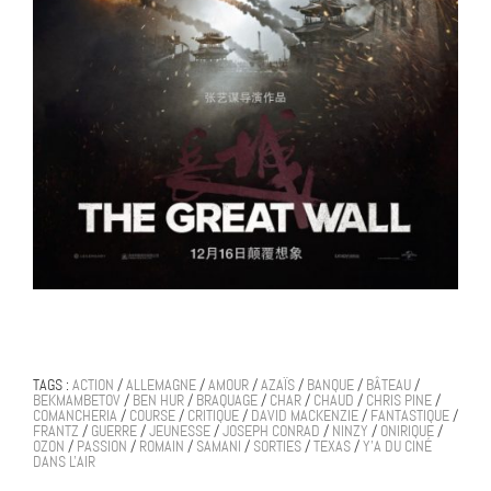
TAGS :
ACTION
/
ALLEMAGNE
/
AMOUR
/
AZAÏS
/
BANQUE
/
BÂTEAU
/
BEKMAMBETOV
/
BEN HUR
/
BRAQUAGE
/
CHAR
/
CHAUD
/
CHRIS PINE
/
COMANCHERIA
/
COURSE
/
CRITIQUE
/
DAVID MACKENZIE
/
FANTASTIQUE
/
FRANTZ
/
GUERRE
/
JEUNESSE
/
JOSEPH CONRAD
/
NINZY
/
ONIRIQUE
/
OZON
/
PASSION
/
ROMAIN
/
SAMANI
/
SORTIES
/
TEXAS
/
Y'A DU CINÉ
DANS L'AIR