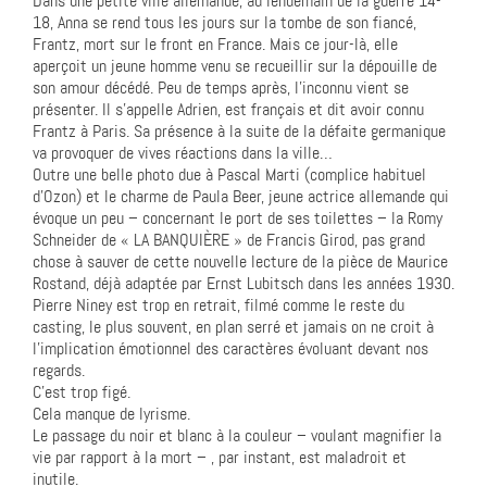
Dans une petite ville allemande, au lendemain de la guerre 14-
18, Anna se rend tous les jours sur la tombe de son fiancé,
Frantz, mort sur le front en France. Mais ce jour-là, elle
aperçoit un jeune homme venu se recueillir sur la dépouille de
son amour décédé. Peu de temps après, l’inconnu vient se
présenter. Il s’appelle Adrien, est français et dit avoir connu
Frantz à Paris. Sa présence à la suite de la défaite germanique
va provoquer de vives réactions dans la ville…
Outre une belle photo due à Pascal Marti (complice habituel
d’Ozon) et le charme de Paula Beer, jeune actrice allemande qui
évoque un peu – concernant le port de ses toilettes – la Romy
Schneider de « LA BANQUIÈRE » de Francis Girod, pas grand
chose à sauver de cette nouvelle lecture de la pièce de Maurice
Rostand, déjà adaptée par Ernst Lubitsch dans les années 1930.
Pierre Niney est trop en retrait, filmé comme le reste du
casting, le plus souvent, en plan serré et jamais on ne croit à
l’implication émotionnel des caractères évoluant devant nos
regards.
C’est trop figé.
Cela manque de lyrisme.
Le passage du noir et blanc à la couleur – voulant magnifier la
vie par rapport à la mort – , par instant, est maladroit et
inutile.