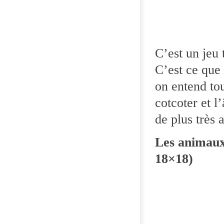
C’est un jeu 
C’est ce que 
on entend tou
cotcoter et l
de plus très 
Les animaux
18×18)