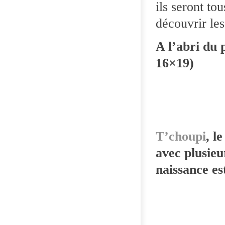
ils seront to
découvrir le
A l’abri du
16×19)
T’choupi
, l
avec plusieu
naissance es