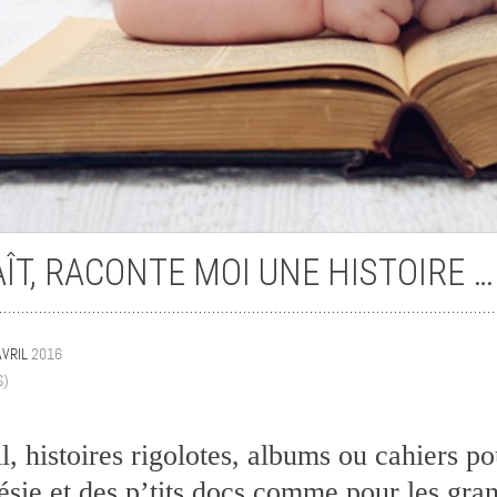
Krons
LAÎT, RACONTE MOI UNE HISTOIRE …
AVRIL
2016
S)
l, histoires rigolotes, albums ou cahiers po
ésie et des p’tits docs comme pour les gra