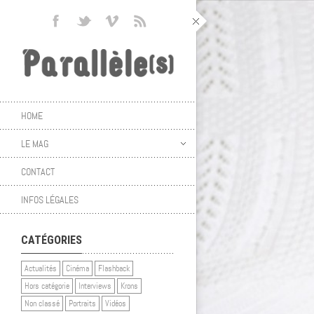
HOME
LE MAG
CONTACT
INFOS LÉGALES
CATÉGORIES
Actualités
Cinéma
Flashback
Hors catégorie
Interviews
Krons
Non classé
Portraits
Vidéos