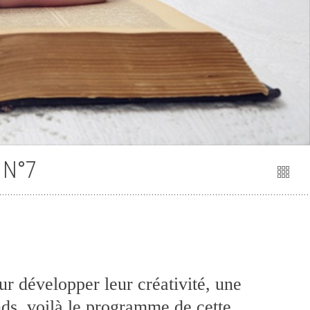
 N°7
ur développer leur créativité, une
nds, voilà le programme de cette