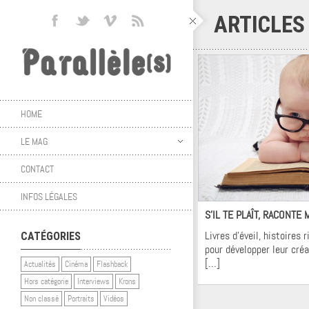
ARTICLES
HOME
LE MAG
CONTACT
Kr
INFOS LÉGALES
S’IL TE PLAÎT, RACONTE
Livres d’éveil, histoires 
CATÉGORIES
pour développer leur créa
[…]
Actualités
Cinéma
Flashback
Hors catégorie
Interviews
Krons
Non classé
Portraits
Vidéos