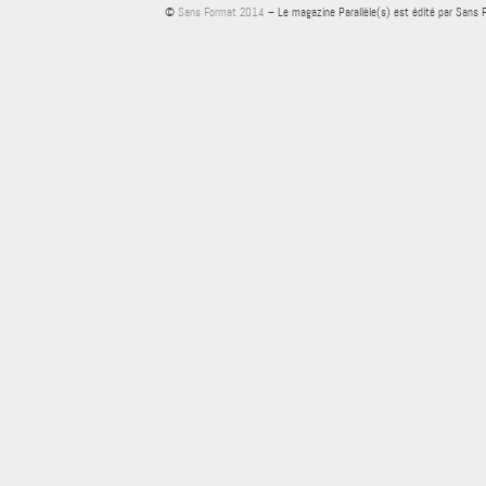
©
Sans Format 2014
– Le magazine Parallèle(s) est édité par Sans 