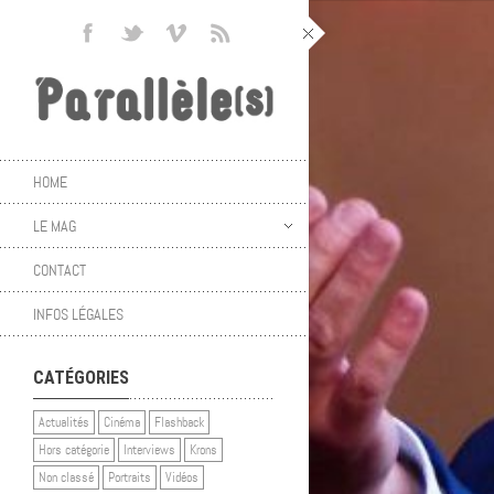
HOME
LE MAG
CONTACT
INFOS LÉGALES
CATÉGORIES
Actualités
Cinéma
Flashback
Hors catégorie
Interviews
Krons
Non classé
Portraits
Vidéos