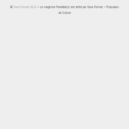
©
Sans Format 2014
– Le magazine Parallèle(s) est édité par Sans Format – Propulseur
de Culture