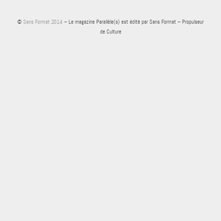
©
Sans Format 2014
– Le magazine Parallèle(s) est édité par Sans Format – Propulseur
de Culture