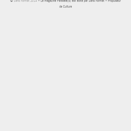
©
Sans Format 2014
– Le magazine Parallèle(s) est édité par Sans Format – Propulseur
de Culture