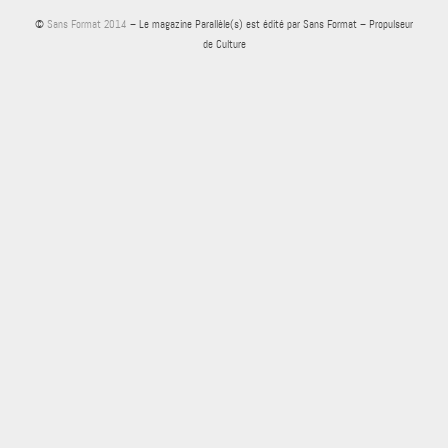
©
Sans Format 2014
– Le magazine Parallèle(s) est édité par Sans Format – Propulseur
de Culture