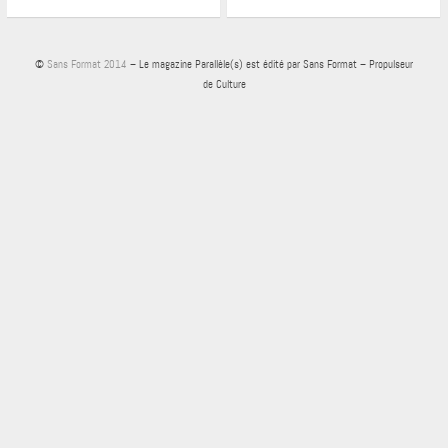
©
Sans Format 2014
– Le magazine Parallèle(s) est édité par Sans Format – Propulseur
de Culture