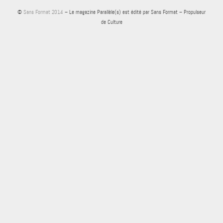
©
Sans Format 2014
– Le magazine Parallèle(s) est édité par Sans Format – Propulseur
de Culture