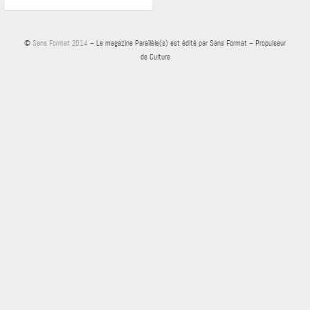
©
Sans Format 2014
– Le magazine Parallèle(s) est édité par Sans Format – Propulseur
de Culture