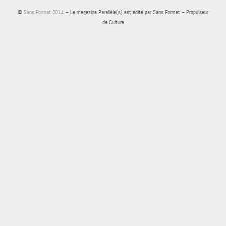
©
Sans Format 2014
– Le magazine Parallèle(s) est édité par Sans Format – Propulseur
de Culture