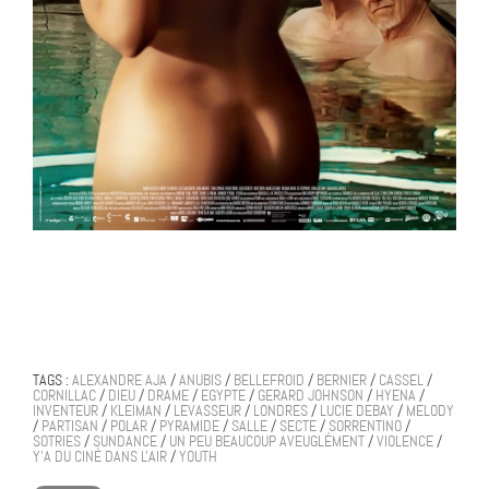
TAGS :
ALEXANDRE AJA
/
ANUBIS
/
BELLEFROID
/
BERNIER
/
CASSEL
/
CORNILLAC
/
DIEU
/
DRAME
/
EGYPTE
/
GERARD JOHNSON
/
HYENA
/
INVENTEUR
/
KLEIMAN
/
LEVASSEUR
/
LONDRES
/
LUCIE DEBAY
/
MELODY
/
PARTISAN
/
POLAR
/
PYRAMIDE
/
SALLE
/
SECTE
/
SORRENTINO
/
SOTRIES
/
SUNDANCE
/
UN PEU BEAUCOUP AVEUGLÉMENT
/
VIOLENCE
/
Y'A DU CINÉ DANS L'AIR
/
YOUTH