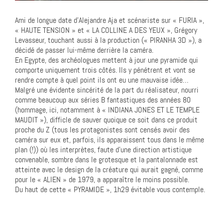
Ami de longue date d’Alejandre Aja et scénariste sur « FURIA »,
« HAUTE TENSION » et « LA COLLINE A DES YEUX », Grégory
Levasseur, touchant aussi à la production (« PIRANHA 3D »), a
décidé de passer lui-même derrière la caméra.
En Egypte, des archéologues mettent à jour une pyramide qui
comporte uniquement trois côtés. Ils y pénétrent et vont se
rendre compte à quel point ils ont eu une mauvaise idée…
Malgré une évidente sincérité de la part du réalisateur, nourri
comme beaucoup aux séries B fantastiques des années 80
(hommage, ici, notamment à « INDIANA JONES ET LE TEMPLE
MAUDIT »), difficle de sauver quoique ce soit dans ce produit
proche du Z (tous les protagonistes sont censés avoir des
caméra sur eux et, parfois, ils apparaissent tous dans le même
plan (!)) où les interprètes, faute d’une direction artistique
convenable, sombre dans le grotesque et la pantalonnade est
atteinte avec le design de la créature qui aurait gagné, comme
pour le « ALIEN » de 1979, a apparaître le moins possible.
Du haut de cette « PYRAMIDE », 1h29 évitable vous contemple.