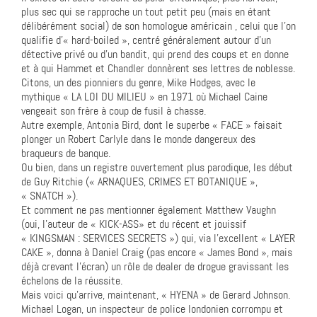
plus sec qui se rapproche un tout petit peu (mais en étant
délibérément social) de son homologue américain , celui que l’on
qualifie d’« hard-boiled », centré généralement autour d’un
détective privé ou d’un bandit, qui prend des coups et en donne
et à qui Hammet et Chandler donnèrent ses lettres de noblesse.
Citons, un des pionniers du genre, Mike Hodges, avec le
mythique « LA LOI DU MILIEU » en 1971 où Michael Caine
vengeait son frère à coup de fusil à chasse.
Autre exemple, Antonia Bird, dont le superbe « FACE » faisait
plonger un Robert Carlyle dans le monde dangereux des
braqueurs de banque.
Ou bien, dans un registre ouvertement plus parodique, les début
de Guy Ritchie (« ARNAQUES, CRIMES ET BOTANIQUE »,
« SNATCH »).
Et comment ne pas mentionner également Matthew Vaughn
(oui, l’auteur de « KICK-ASS» et du récent et jouissif
« KINGSMAN : SERVICES SECRETS ») qui, via l’excellent « LAYER
CAKE », donna à Daniel Craig (pas encore « James Bond », mais
déjà crevant l’écran) un rôle de dealer de drogue gravissant les
échelons de la réussite.
Mais voici qu’arrive, maintenant, « HYENA » de Gerard Johnson.
Michael Logan, un inspecteur de police londonien corrompu et