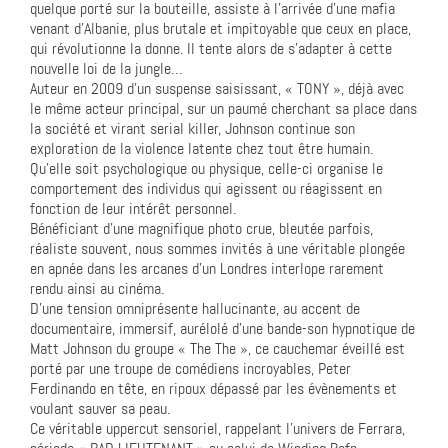
quelque porté sur la bouteille, assiste à l’arrivée d’une mafia
venant d’Albanie, plus brutale et impitoyable que ceux en place,
qui révolutionne la donne. Il tente alors de s’adapter à cette
nouvelle loi de la jungle…
Auteur en 2009 d’un suspense saisissant, « TONY », déjà avec
le même acteur principal, sur un paumé cherchant sa place dans
la société et virant serial killer, Johnson continue son
exploration de la violence latente chez tout être humain.
Qu’elle soit psychologique ou physique, celle-ci organise le
comportement des individus qui agissent ou réagissent en
fonction de leur intérêt personnel.
Bénéficiant d’une magnifique photo crue, bleutée parfois,
réaliste souvent, nous sommes invités à une véritable plongée
en apnée dans les arcanes d’un Londres interlope rarement
rendu ainsi au cinéma.
D’une tension omniprésente hallucinante, au accent de
documentaire, immersif, aurélolé d’une bande-son hypnotique de
Matt Johnson du groupe « The The », ce cauchemar éveillé est
porté par une troupe de comédiens incroyables, Peter
Ferdinando en tête, en ripoux dépassé par les évènements et
voulant sauver sa peau.
Ce véritable uppercut sensoriel, rappelant l’univers de Ferrara,