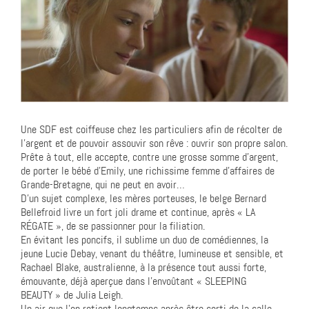
Une SDF est coiffeuse chez les particuliers afin de récolter de
l’argent et de pouvoir assouvir son rêve : ouvrir son propre salon.
Prête à tout, elle accepte, contre une grosse somme d’argent,
de porter le bébé d’Emily, une richissime femme d’affaires de
Grande-Bretagne, qui ne peut en avoir…
D’un sujet complexe, les mères porteuses, le belge Bernard
Bellefroid livre un fort joli drame et continue, après « LA
RÉGATE », de se passionner pour la filiation.
En évitant les poncifs, il sublime un duo de comédiennes, la
jeune Lucie Debay, venant du théâtre, lumineuse et sensible, et
Rachael Blake, australienne, à la présence tout aussi forte,
émouvante, déjà aperçue dans l’envoûtant « SLEEPING
BEAUTY » de Julia Leigh.
Un air que l’on retient longtemps après être sorti de la salle.