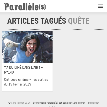
ARTICLES TAGUÉS
QUÊTE
Cinéma
Y’A DU CINÉ DANS L’AIR ! –
N°140
Critiques cinéma – les sorties
du 13 février 2019
©
Sans Format 2014
– Le magazine Parallèle(s) est édité par Sans Format – Propulseur