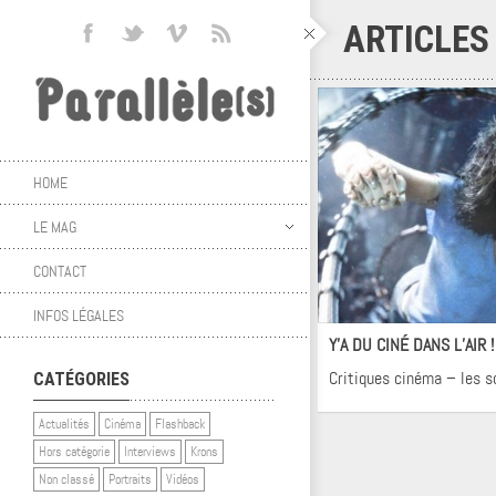
ARTICLES
HOME
LE MAG
CONTACT
Ci
INFOS LÉGALES
Y’A DU CINÉ DANS L’AIR 
Critiques cinéma – les s
CATÉGORIES
Actualités
Cinéma
Flashback
Hors catégorie
Interviews
Krons
Non classé
Portraits
Vidéos