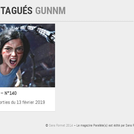
 TAGUÉS
GUNNM
néma
! – N°140
orties du 13 février 2019
©
Sans Format 2014
– Le magazine Parallèle(s) est édité par Sans 