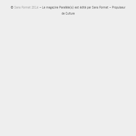
©
Sans Format 2014
– Le magazine Parallèle(s) est édité par Sans Format – Propulseur
de Culture