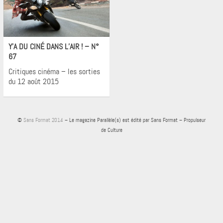
Cinéma
Y’A DU CINÉ DANS L’AIR ! – N°
67
Critiques cinéma – les sorties
du 12 août 2015
©
Sans Format 2014
– Le magazine Parallèle(s) est édité par Sans Format – Propulseur
de Culture