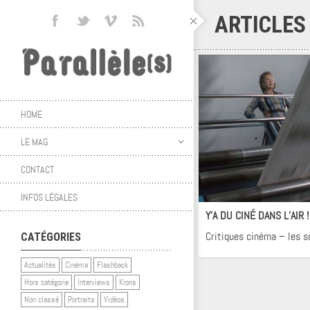
ARTICLES
HOME
LE MAG
CONTACT
Ci
INFOS LÉGALES
Y’A DU CINÉ DANS L’AIR 
Critiques cinéma – les s
CATÉGORIES
Actualités
Cinéma
Flashback
Hors catégorie
Interviews
Krons
Non classé
Portraits
Vidéos