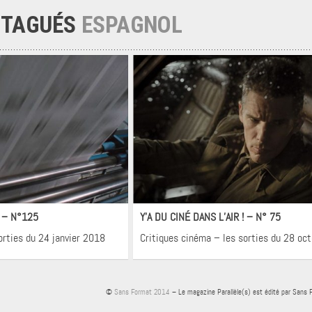
 TAGUÉS
ESPAGNOL
néma
Cinéma
! – N°125
Y’A DU CINÉ DANS L’AIR ! – N° 75
orties du 24 janvier 2018
Critiques cinéma – les sorties du 28 oc
©
Sans Format 2014
– Le magazine Parallèle(s) est édité par Sans 