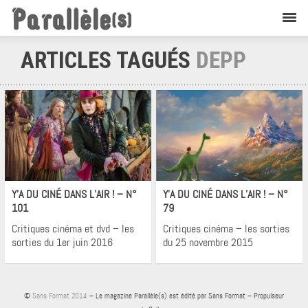
ARTICLES TAGUÉS
DEPP
Cinéma
Cinéma
Y’A DU CINÉ DANS L’AIR ! – N°
Y’A DU CINÉ DANS L’AIR ! – N°
101
79
Critiques cinéma et dvd – les
Critiques cinéma – les sorties
sorties du 1er juin 2016
du 25 novembre 2015
©
Sans Format 2014
– Le magazine Parallèle(s) est édité par Sans Format – Propulseur