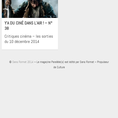
Cinéma
Y’A DU CINÉ DANS L’AIR ! – N°
38
Critiques cinéma – les sorties
du 10 décembre 2014
©
Sans Format 2014
– Le magazine Parallèle(s) est édité par Sans Format – Propulseur
de Culture