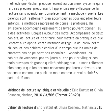
méthode que Nathan propose revient au bon vieux système qui a
fait ses preuves, préconisant l’apprentissage syllabique de la
lecture sans abandonner complètement la méthode visuelle. Les
parents sont réellement bien accompagnés pour encadrer leurs
enfants, la méthode regorgeant de conseils pratiques. Un
syllabaire accompagne également ce livret pouvant donner lieu
à des activités ludiques autour des mots. Accompagnée de deux
cahiers, de lecture et d’écriture, pour mettre en pratique ce que
l’enfant aura appris, cette méthode dégage un délicieux petit
air désuet des cahiers d’écolier d’un temps que les moins de
quarante ans ne peuvent pas connaître… Abandonnez les
cahiers de vacances, pas toujours au top pour privilégier ces
trois ouvrages de grande qualité pédagogique. Ils sont tellement
bien conçus que les enfants ne verront pas leurs « devoirs »de
vacances comme une punition mais comme un vrai plaisir ! A
partir de 5 ans.
Méthode de lecture syllabique et visuelle d’
Eric Battut
et
Olivia
Cosneau
,
Nathan
, 2016 / 4,50€ (Format 20×28)
Cahier de lecture
d’
Eric Battut
et
Olivia Cosneau
,
Nathan
, 2016