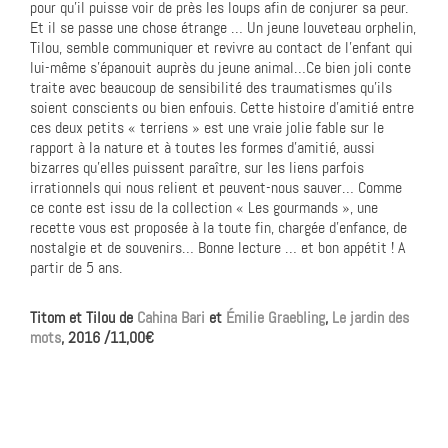
pour qu’il puisse voir de près les loups afin de conjurer sa peur.
Et il se passe une chose étrange … Un jeune louveteau orphelin,
Tilou, semble communiquer et revivre au contact de l’enfant qui
lui-même s’épanouit auprès du jeune animal…Ce bien joli conte
traite avec beaucoup de sensibilité des traumatismes qu’ils
soient conscients ou bien enfouis. Cette histoire d’amitié entre
ces deux petits « terriens » est une vraie jolie fable sur le
rapport à la nature et à toutes les formes d’amitié, aussi
bizarres qu’elles puissent paraître, sur les liens parfois
irrationnels qui nous relient et peuvent-nous sauver… Comme
ce conte est issu de la collection « Les gourmands », une
recette vous est proposée à la toute fin, chargée d’enfance, de
nostalgie et de souvenirs… Bonne lecture … et bon appétit ! A
partir de 5 ans.
Titom et Tilou de
Cahina Bari
et
Émilie Graebling
,
Le jardin des
mots
, 2016 /11,00€