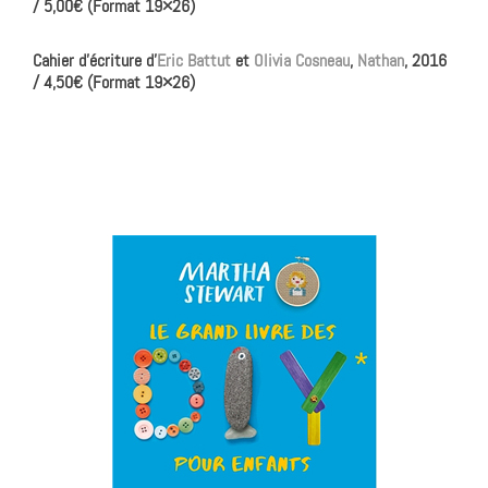
/ 5,00€ (Format 19×26)
Cahier d’écriture
d’
Eric Battut
et
Olivia Cosneau
,
Nathan
, 2016
/ 4,50€ (Format 19×26)